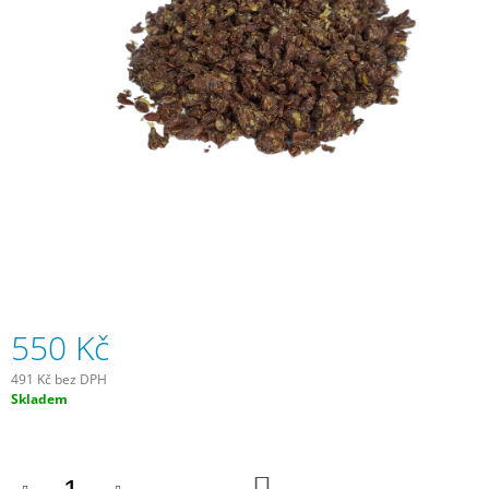
A
J
Í
T
?
HLEDAT
550 Kč
D
O
491 Kč bez DPH
P
Měrná
Skladem
O
cena:
R
U
Č
DO
U