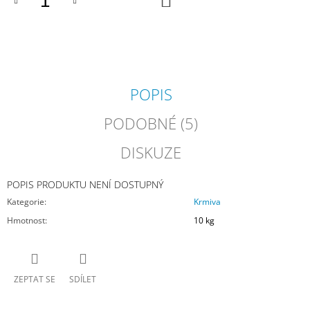
KOŠÍKU
J
E
M
E
EQK
POPIS
MÜSLI
GASTRO
PLUS
PODOBNÉ (5)
580
Kč
DISKUZE
POPIS PRODUKTU NENÍ DOSTUPNÝ
Kategorie
:
Krmiva
Hmotnost
:
10 kg
ZEPTAT SE
SDÍLET