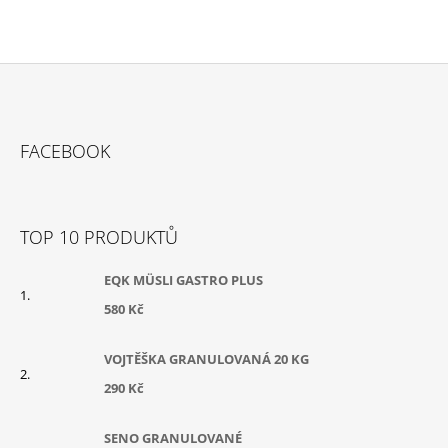
Z
Á
FACEBOOK
P
A
T
TOP 10 PRODUKTŮ
Í
EQK MÜSLI GASTRO PLUS
580 Kč
VOJTĚŠKA GRANULOVANÁ 20 KG
290 Kč
SENO GRANULOVANÉ