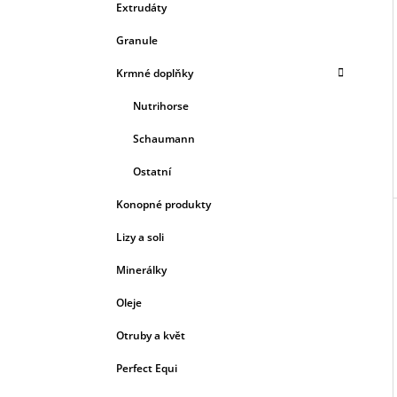
Extrudáty
Granule
Krmné doplňky
Nutrihorse
Schaumann
Ostatní
Konopné produkty
Lizy a soli
Minerálky
Oleje
Otruby a květ
Perfect Equi