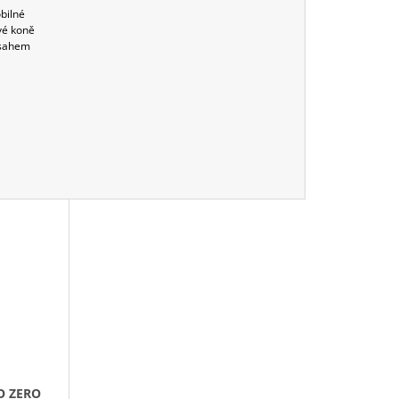
bilné
ivé koně
bsahem
O ZERO