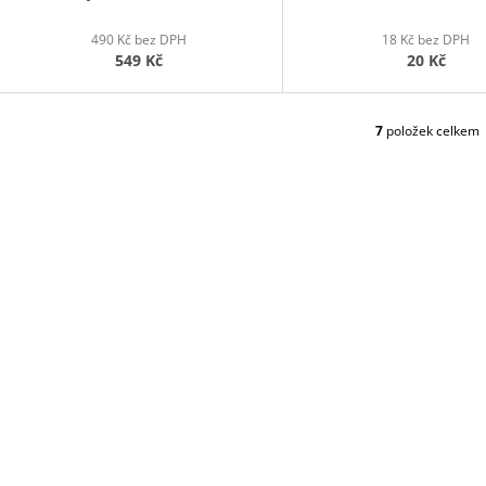
490 Kč bez DPH
18 Kč bez DPH
549 Kč
20 Kč
7
položek celkem
O
V
L
Á
D
A
C
Í
P
R
V
K
Y
V
Ý
P
I