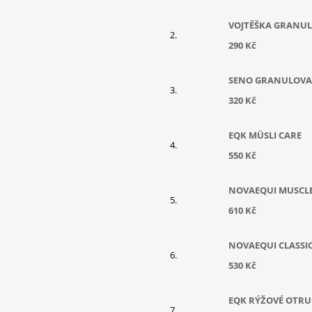
VOJTĚŠKA GRANUL
290 Kč
SENO GRANULOV
320 Kč
EQK MÜSLI CARE
550 Kč
NOVAEQUI MUSCL
610 Kč
NOVAEQUI CLASSI
530 Kč
EQK RÝŽOVÉ OTRU