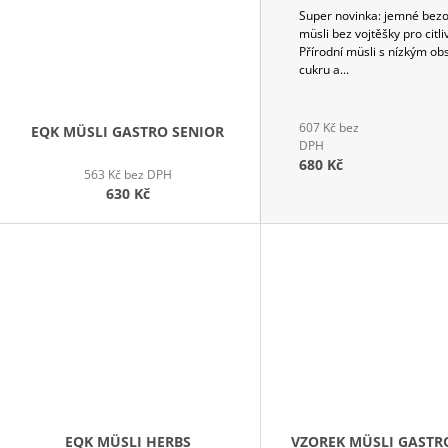
Super novinka: jemné bezo
müsli bez vojtěšky pro citl
Přírodní müsli s nízkým o
cukru a...
607 Kč bez
EQK MÜSLI GASTRO SENIOR
DPH
680 Kč
563 Kč bez DPH
630 Kč
EQK MÜSLI HERBS
VZOREK MÜSLI GASTR