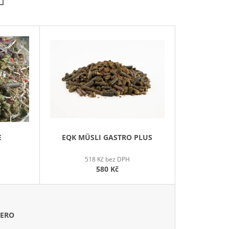
N
Í
P
R
O
D
U
K
T
Ů
E
EQK MÜSLI GASTRO PLUS
518 Kč bez DPH
580 Kč
ZERO