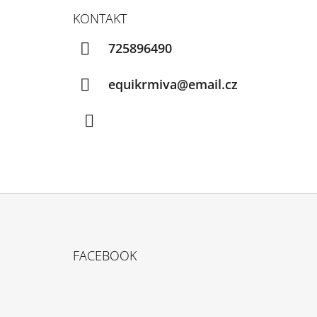
KONTAKT
725896490
equikrmiva@email.cz
Facebook
Z
Á
FACEBOOK
P
A
T