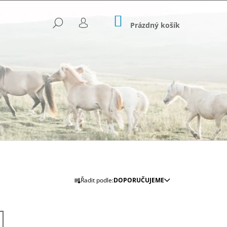
NÁKUPNÍ
HLEDAT
KOŠÍK
Prázdný košík
PŘIHLÁŠENÍ
Ř
Řadit podle:
DOPORUČUJEME
Následující
A
Z
E
OVANÉ