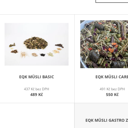
290 Kč
320 Kč
V
Ý
P
S
P
R
O
D
EQK MÜSLI BASIC
EQK MÜSLI CAR
U
437 Kč bez DPH
491 Kč bez DPH
K
489 Kč
550 Kč
T
Ů
EQK MÜSLI GASTRO 