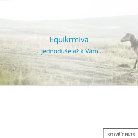
CO POTŘEBUJETE NAJÍT?
Equikrmiva
... jednoduše až k Vám...
HLEDAT
DOPORUČUJEME
VOJTĚŠKA GRANULOVANÁ 20 KG
SENO GRANUL
OTEVŘÍT FILTR