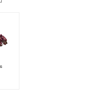
N
Í
P
R
O
D
U
K
T
Ů
KG