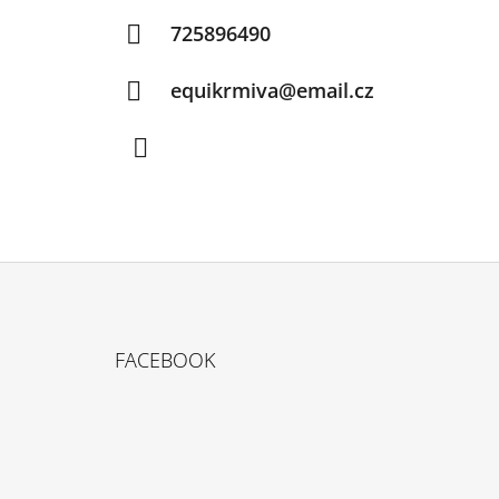
725896490
equikrmiva@email.cz
Facebook
Z
Á
FACEBOOK
P
A
T
Í