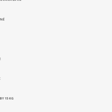
ANÉ
E
C
BY 15 KG