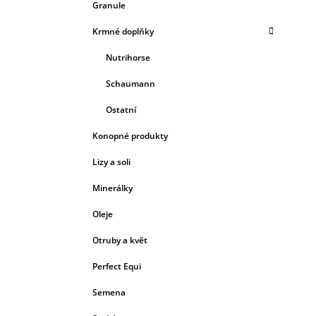
Granule
Krmné doplňky
Nutrihorse
Schaumann
Ostatní
Konopné produkty
Lizy a soli
Minerálky
Oleje
Otruby a květ
Perfect Equi
Semena