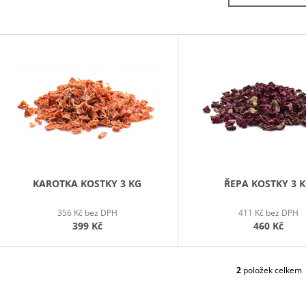
290 Kč
320 Kč
V
Ý
P
S
P
R
O
D
KAROTKA KOSTKY 3 KG
ŘEPA KOSTKY 3 
U
356 Kč bez DPH
411 Kč bez DPH
K
399 Kč
460 Kč
T
Ů
2
položek celkem
O
V
L