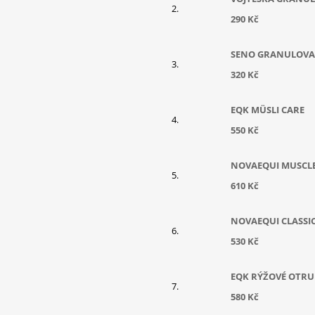
290 Kč
SENO GRANULOV
320 Kč
EQK MÜSLI CARE
550 Kč
NOVAEQUI MUSCL
610 Kč
NOVAEQUI CLASSI
530 Kč
EQK RÝŽOVÉ OTRU
580 Kč