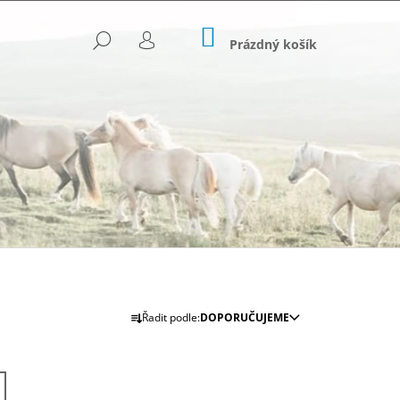
NÁKUPNÍ
HLEDAT
KOŠÍK
Prázdný košík
PŘIHLÁŠENÍ
Ř
Řadit podle:
DOPORUČUJEME
Následující
A
Z
E
OVANÉ