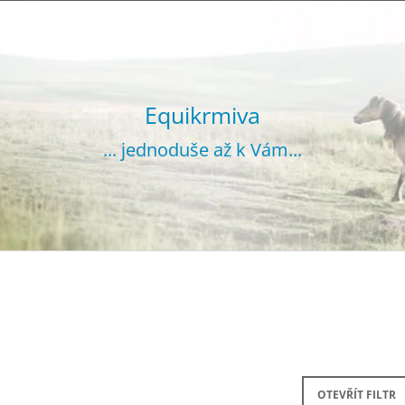
CO POTŘEBUJETE NAJÍT?
Equikrmiva
... jednoduše až k Vám...
HLEDAT
DOPORUČUJEME
VOJTĚŠKA GRANULOVANÁ 20 KG
SENO GRANUL
OTEVŘÍT FILTR