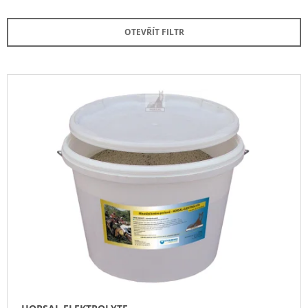
Z
A
E
J
OTEVŘÍT FILTR
N
Í
Í
T
P
V
?
R
Ý
O
P
D
I
U
S
HLEDAT
K
P
T
R
Ů
O
D
D
O
U
P
O
K
R
T
U
Ů
Č
U