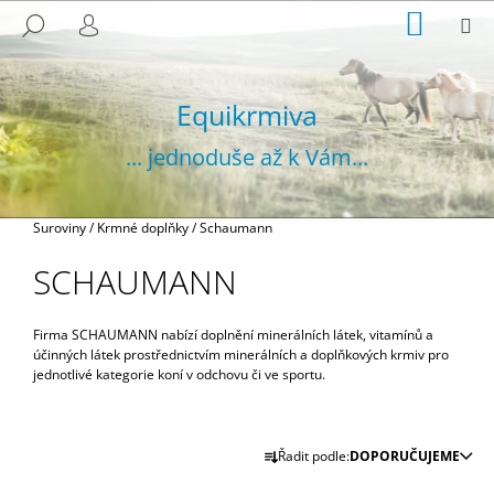
K
Přejít
NÁKUP
M
HLEDAT
na
KOŠÍK
O
PŘIHLÁŠENÍ
ZPĚT
ZPĚT
obsah
Š
Í
Equikrmiva
C
K
O
... jednoduše až k Vám...
P
O
T
Domů
Suroviny
/
Krmné doplňky
/
Schaumann
Ř
SCHAUMANN
E
B
Firma SCHAUMANN nabízí doplnění minerálních látek, vitamínů a
U
účinných látek prostřednictvím minerálních a doplňkových krmiv pro
J
jednotlivé kategorie koní v odchovu či ve sportu.
E
T
Ř
E
Řadit podle:
DOPORUČUJEME
A
N