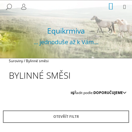
K
Přejít
NÁKUP
M
HLEDAT
na
KOŠÍK
O
PŘIHLÁŠENÍ
ZPĚT
ZPĚT
obsah
Š
Í
Equikrmiva
C
K
O
... jednoduše až k Vám...
P
O
T
Domů
Suroviny
/
Bylinné směsi
Ř
BYLINNÉ SMĚSI
E
B
Ř
U
Řadit podle:
DOPORUČUJEME
A
J
Z
E
E
T
OTEVŘÍT FILTR
N
E
Í
N