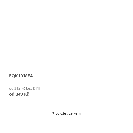
EQK LYMFA
od 312 Kč bez DPH
od
349 Kč
7
položek celkem
O
V
L
Á