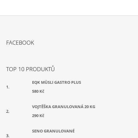
D
A
C
Í
P
Z
R
Á
V
FACEBOOK
P
K
Y
A
V
T
Ý
TOP 10 PRODUKTŮ
P
Í
I
S
EQK MÜSLI GASTRO PLUS
U
580 Kč
VOJTĚŠKA GRANULOVANÁ 20 KG
290 Kč
SENO GRANULOVANÉ