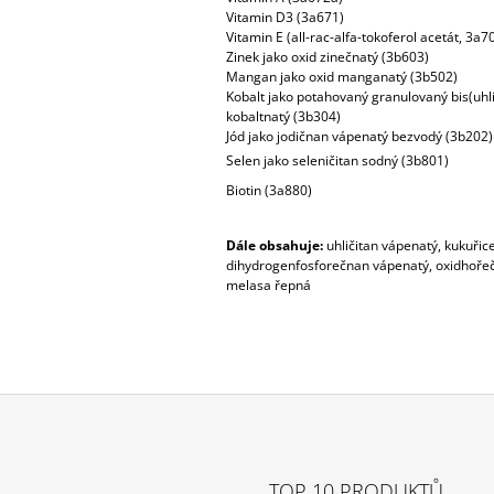
Vitamin D3 (3a671)
Vitamin E (all-rac-alfa-tokoferol acetát, 3a7
Zinek jako oxid zinečnatý (3b603)
Mangan jako oxid manganatý (3b502)
Kobalt jako potahovaný granulovaný bis(uhli
kobaltnatý (3b304)
Jód jako jodičnan vápenatý bezvodý (3b202)
Selen jako seleničitan sodný (3b801)
Biotin (3a880)
Dále obsahuje:
uhličitan vápenatý, kukuřice
dihydrogenfosforečnan vápenatý, oxidhořečn
melasa řepná
TOP 10 PRODUKTŮ