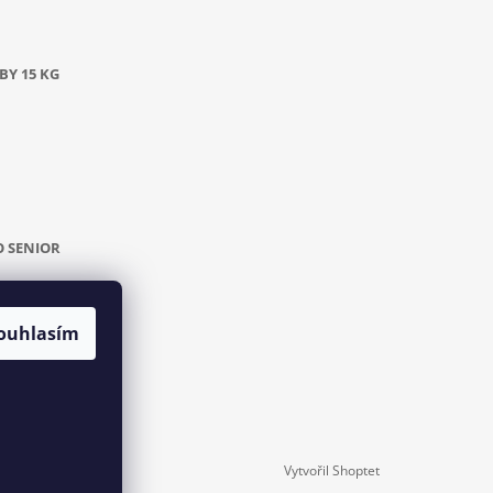
BY 15 KG
O SENIOR
ouhlasím
L
Vytvořil Shoptet