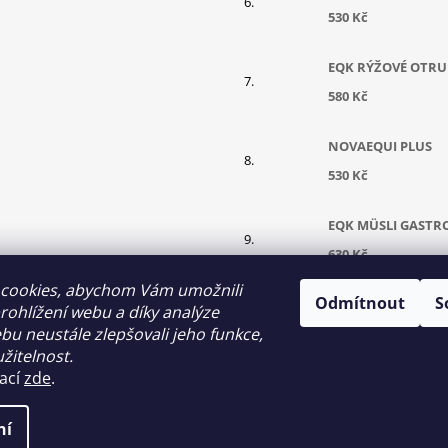
530 Kč
EQK RÝŽOVÉ OTRU
580 Kč
NOVAEQUI PLUS
530 Kč
EQK MÜSLI GASTR
630 Kč
cookies, abychom Vám umožnili
Odmítnout
S
KONOPNÝ OLEJ 5 
ohlížení webu a díky analýze
u neustále zlepšovali jeho funkce,
700 Kč
žitelnost.
mací
zde
.
ní
ení cookies