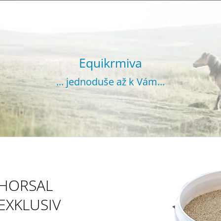
CO POTŘEBUJETE NAJÍT?
Equikrmiva
... jednoduše až k Vám...
HLEDAT
DOPORUČUJEME
HORSAL
EXKLUSIV
VOJTĚŠKA GRANULOVANÁ 20 KG
SENO GRANUL