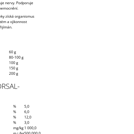
uje nervy. Podporuje
onemocnění.
ky získá organismus
ystém a výkonnost
řijímán.
60 g
80-100 g
100 g
150 g
200 g
ORSAL-
%
5,0
%
6,0
%
12,0
%
3,0
mg/kg
1 000,0
m.j./kg
500 000,0