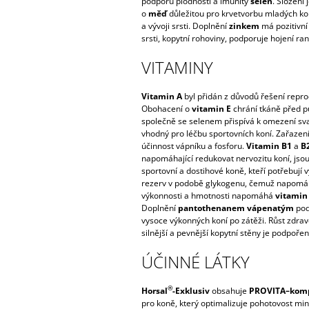
podporu plodnosti a imunity
selen
. Složení
o
měď
důležitou pro krvetvorbu mladých ko
a vývoji srsti. Doplnění
zinkem
má pozitivní 
srsti, kopytní rohoviny, podporuje hojení ran
VITAMINY
Vitamin A
byl přidán z důvodů řešení repr
Obohacení o
vitamin E
chrání tkáně před p
společně se selenem přispívá k omezení sv
vhodný pro léčbu sportovních koní. Zařazen
účinnost vápníku a fosforu.
Vitamin B1
a
B
napomáhající redukovat nervozitu koní, jso
sportovní a dostihové koně, kteří potřebují 
rezerv v podobě glykogenu, čemuž napom
výkonnosti a hmotnosti napomáhá
vitamin
Doplnění
pantothenanem vápenatým
pod
vysoce výkonných koní po zátěži. Růst zdrav
silnější a pevnější kopytní stěny je podpoře
ÚČINNÉ LÁTKY
®
Horsal
-Exklusiv
obsahuje
PROVITA–kom
pro koně, který optimalizuje pohotovost min