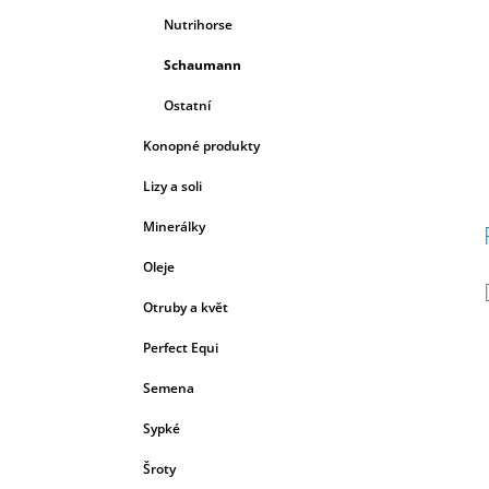
Nutrihorse
Schaumann
Ostatní
Konopné produkty
Lizy a soli
Minerálky
Oleje
Otruby a květ
Perfect Equi
Semena
Sypké
Šroty