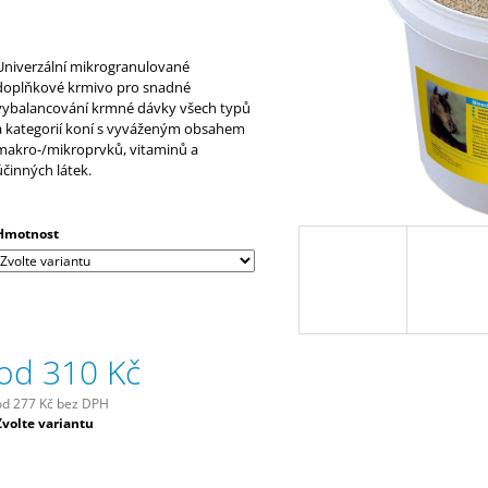
290 Kč
320 Kč
Univerzální mikrogranulované
doplňkové krmivo pro snadné
vybalancování krmné dávky všech typů
a kategorií koní s vyváženým obsahem
makro-/mikroprvků, vitaminů a
účinných látek.
Hmotnost
od
310 Kč
od
277 Kč
bez DPH
Měrná
Zvolte variantu
ena: