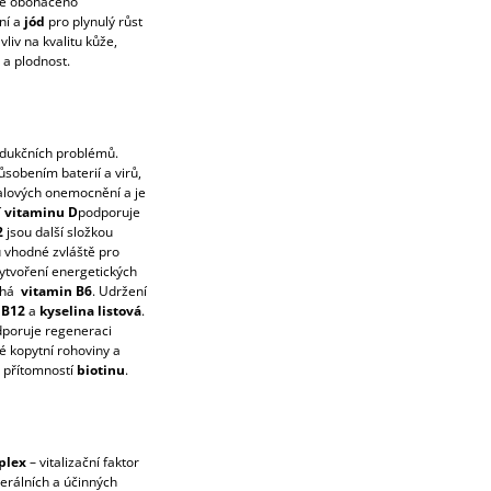
 je obohaceno
ní a
jód
pro plynulý růst
vliv na kvalitu kůže,
 a plodnost.
odukčních problémů.
ůsobením baterií a virů,
alových onemocnění a je
í
vitaminu D
podporuje
2
jsou další složkou
u vhodné zvláště pro
vytvoření energetických
áhá
vitamin B6
. Udržení
 B12
a
kyselina listová
.
poruje regeneraci
é kopytní rohoviny a
n přítomností
biotinu
.
plex
– vitalizační faktor
erálních a účinných