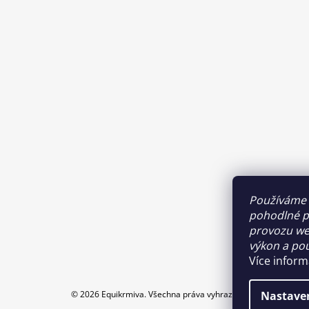
Používáme 
pohodlné pr
provozu web
výkon a pou
Více infor
Nastave
© 2026 Equikrmiva. Všechna práva vyhrazena.
Upravit nastav