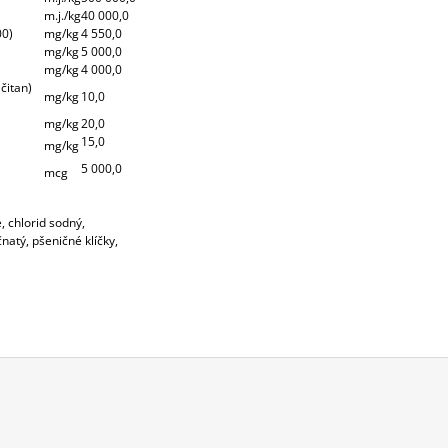
m.j./kg
40 000,0
00)
mg/kg
4 550,0
mg/kg
5 000,0
mg/kg
4 000,0
čitan)
mg/kg
10,0
mg/kg
20,0
15,0
mg/kg
5 000,0
mcg
, chlorid sodný,
atý, pšeničné klíčky,