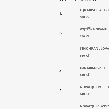
EQK MÜSLI GASTR
580 Kč
VOJTĚŠKA GRANUL
290 Kč
SENO GRANULOV
320 Kč
EQK MÜSLI CARE
550 Kč
NOVAEQUI MUSCL
610 Kč
NOVAEQUI CLASSI