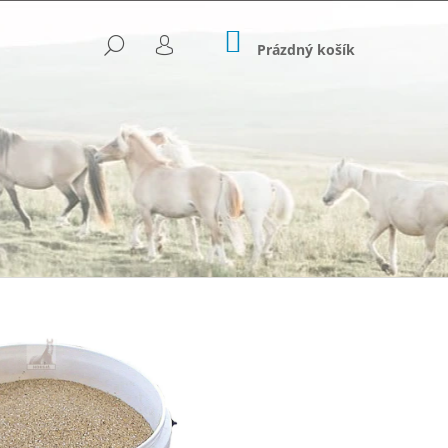
NÁKUPNÍ
HLEDAT
KOŠÍK
Prázdný košík
PŘIHLÁŠENÍ
Následující
OVANÉ