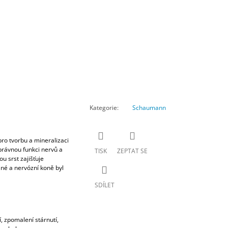
Kategorie
:
Schaumann
ro tvorbu a mineralizaci
správnou funkci nervů a
TISK
ZEPTAT SE
u srst zajišťuje
né a nervózní koně byl
SDÍLET
 zpomalení stárnutí,