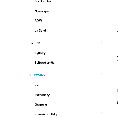
R
Equikrmiva
E
580 Kč
A
G
Novaequi
N
O
R
N
ADW
I
Í
E
La Sard
P
A
BYLINY
N
Bylinky
E
L
Bylinné směsi
SUROVINY
Vše
Extrudáty
Granule
c
Krmné doplňky