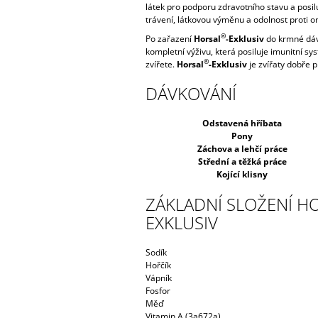
látek pro podporu zdravotního stavu a posil
trávení, látkovou výměnu a odolnost proti 
®
Po zařazení
Horsal
-Exklusiv
do krmné dáv
kompletní výživu, která posiluje imunitní s
®
zvířete.
Horsal
-Exklusiv
je zvířaty dobře p
DÁVKOVÁNÍ
Odstavená hříbata
Pony
Záchova a lehčí práce
Střední a těžká práce
Kojící klisny
ZÁKLADNÍ SLOŽENÍ H
EXKLUSIV
Sodík
Hořčík
Vápník
Fosfor
Měď
Vitamin A (3a672a)