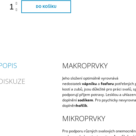
DO KOŠÍKU
MAKROPRVKY
POPIS
Jeho složení optimálně vyrovnává
DISKUZE
nedostatek
vápníku
a
fosforu
potřebných p
kostí a zubů, jsou důležité pro práci svalů, 
podporují příjem potravy. Lesklou a uhlazeno
doplnění
sodíkem
. Pro psychicky nevyrovna
doplněn
hořčík
.
MIKROPRVKY
Pro podporu různých svalových onemocnění,