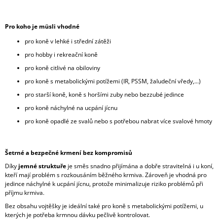
Pro koho je müsli vhodné
pro koně v lehké i střední zátěži
pro hobby i rekreační koně
pro koně citlivé na obiloviny
pro koně s metabolickými potížemi (IR, PSSM, žaludeční vředy,...)
pro starší koně, koně s horšími zuby nebo bezzubé jedince
pro koně náchylné na ucpání jícnu
pro koně opadlé ze svalů nebo s potřebou nabrat více svalové hmoty
Šetrné a bezpečné krmení bez kompromisů
Díky
jemné struktuře
je směs snadno přijímána a dobře stravitelná i u koní,
kteří mají problém s rozkousáním běžného krmiva. Zároveň je vhodná pro
jedince náchylné k ucpání jícnu, protože minimalizuje riziko problémů při
příjmu krmiva.
Bez obsahu vojtěšky je ideální také pro koně s metabolickými potížemi, u
kterých je potřeba krmnou dávku pečlivě kontrolovat.