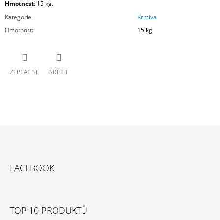
Hmotnost
: 15 kg.
Kategorie
:
Krmiva
Hmotnost
:
15 kg
ZEPTAT SE
SDÍLET
Z
Á
FACEBOOK
P
A
T
TOP 10 PRODUKTŮ
Í