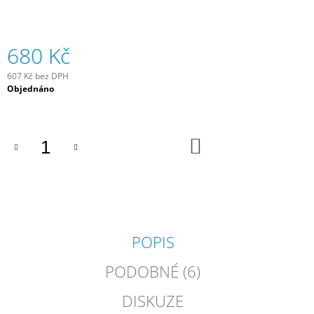
J
E
M
680 Kč
E
607 Kč bez DPH
EQK
Měrná
Objednáno
RÝŽOVÉ
cena:
OTRUBY
15
KG
DO
580
KOŠÍKU
Kč
POPIS
PODOBNÉ (6)
DISKUZE