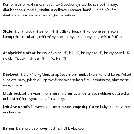
Kombinace bílkovin a kvalitních tuků podporuje tvorbu svalové hmoty,
dlouhodobou kondici, vitalitu a celkovou pohodu koně – již při nízkém
dávkování, přirozeně a bez zbytečné zátěže.
Složení
: granulované seno, lněné výlisky, loupané konopné semínko s
konopnými otrubami, dýňové výlisky, lněný a konopný olej, květ měsíčku
Analytické složení:
hrubá vláknina %, NL %, hrubý tuk %, hrubý popel %,
škrob %, cukr %, Ca %, P %, Na %
Dávkování
: 0,5 - 1,5 kg/den, přizpůsobte plemeni, věku a kondici koně. Pokud
si nevíte rady, jak dávku správně nastavit nebo s čím kombinovat, obraťte se
na výživáře.
Müsli neobsahuje vitaminominerální premix, přidejte svoji oblíbenou značku
nebo si můžete vybrat z naší nabídky.
Jedná se o směs čerstvých surovin, neobsahuje doplňkové látky, konzervanty
ani barviva.
Balení
: Baleno v papírovém pytli s HDPE vložkou