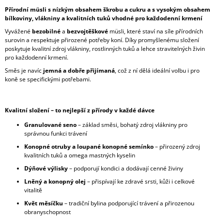
Přírodní müsli s nízkým obsahem škrobu a cukru a s vysokým obsahem
bílkoviny, vlákniny a kvalitních tuků vhodné pro každodenní krmení
Vyvážené
bezobilné
a
bezvojtěškové
müsli, které staví na síle přírodních
surovin a respektuje přirozené potřeby koní. Díky promyšlenému složení
poskytuje kvalitní zdroj vlákniny, rostlinných tuků a lehce stravitelných živin
pro každodenní krmení.
Směs je navíc
jemná a dobře přijímaná
, což z ní dělá ideální volbu i pro
koně se specifickými potřebami.
Kvalitní složení – to nejlepší z přírody v každé dávce
Granulované seno
– základ směsi, bohatý zdroj vlákniny pro
správnou funkci trávení
Konopné otruby a loupané konopné semínko
– přirozený zdroj
kvalitních tuků a omega mastných kyselin
Dýňové výlisky
– podporují kondici a dodávají cenné živiny
Lněný a konopný olej
– přispívají ke zdravé srsti, kůži i celkové
vitalitě
Květ měsíčku
– tradiční bylina podporující trávení a přirozenou
obranyschopnost