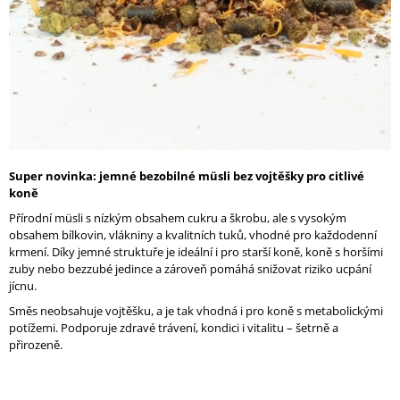
A
J
Í
T
?
Super novinka: jemné bezobilné müsli bez vojtěšky pro citlivé
koně
HLEDAT
Přírodní müsli s nízkým obsahem cukru a škrobu, ale s vysokým
obsahem bílkovin, vlákniny a kvalitních tuků, vhodné pro každodenní
krmení. Díky jemné struktuře je ideální i pro starší koně, koně s horšími
zuby nebo bezzubé jedince a zároveň pomáhá snižovat riziko ucpání
D
jícnu.
O
Směs neobsahuje vojtěšku, a je tak vhodná i pro koně s metabolickými
P
potížemi. Podporuje zdravé trávení, kondici i vitalitu – šetrně a
O
přirozeně.
R
U
Č
U