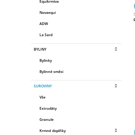
R
Equikrmiva
E
580 Kč
A
G
Novaequi
N
O
R
N
ADW
c
I
Í
E
La Sard
P
A
BYLINY
N
Bylinky
E
L
Bylinné směsi
SUROVINY
Vše
Extrudáty
Granule
Krmné doplňky