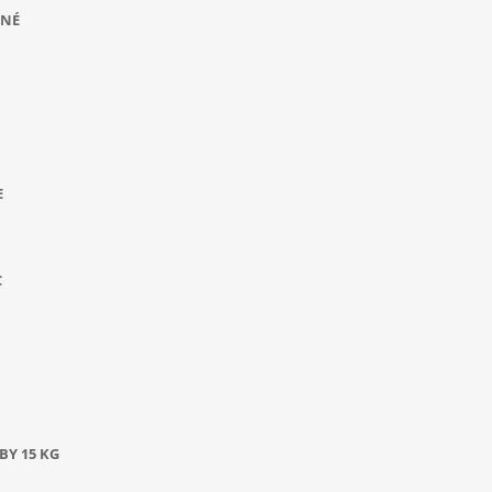
ANÉ
E
C
BY 15 KG