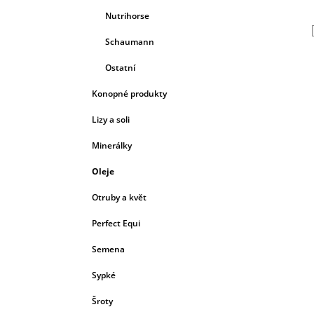
Nutrihorse
Schaumann
Ostatní
Konopné produkty
Lizy a soli
Minerálky
Oleje
Otruby a květ
Perfect Equi
Semena
Sypké
Šroty