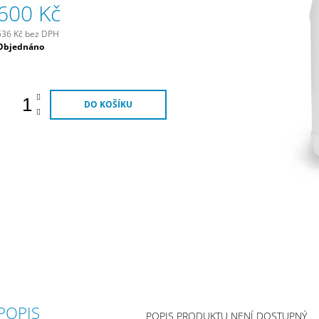
600 Kč
290 Kč
320 Kč
536 Kč bez DPH
Měrná
Objednáno
ena:
DO KOŠÍKU
POPIS
POPIS PRODUKTU NENÍ DOSTUPNÝ