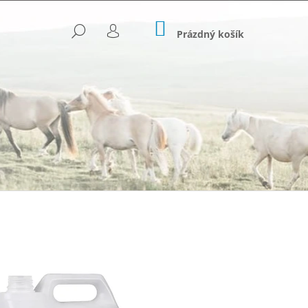
NÁKUPNÍ
HLEDAT
KOŠÍK
Prázdný košík
PŘIHLÁŠENÍ
Následující
OVANÉ