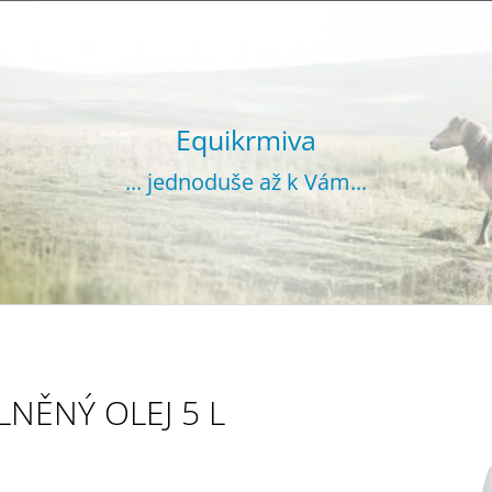
CO POTŘEBUJETE NAJÍT?
Equikrmiva
... jednoduše až k Vám...
HLEDAT
DOPORUČUJEME
LNĚNÝ OLEJ 5 L
VOJTĚŠKA GRANULOVANÁ 20 KG
SENO GRANUL