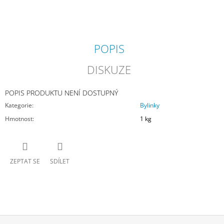
J
E
M
E
POPIS
NOVAEQUI
DISKUZE
MUSCLE
610
Kč
POPIS PRODUKTU NENÍ DOSTUPNÝ
Kategorie
:
Bylinky
Hmotnost
:
1 kg
ZEPTAT SE
SDÍLET