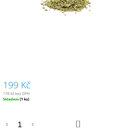
A
J
Í
T
?
HLEDAT
199 Kč
178 Kč bez DPH
D
Měrná
Skladem
(1 ks)
O
cena:
P
O
R
DO
U
KOŠÍKU
Č
U