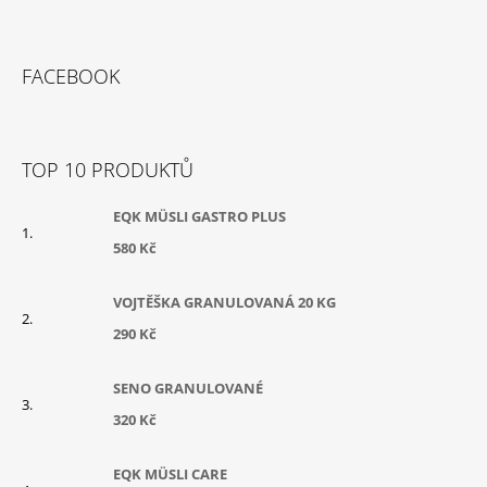
Z
Á
FACEBOOK
P
A
T
TOP 10 PRODUKTŮ
Í
EQK MÜSLI GASTRO PLUS
580 Kč
VOJTĚŠKA GRANULOVANÁ 20 KG
290 Kč
SENO GRANULOVANÉ
320 Kč
EQK MÜSLI CARE