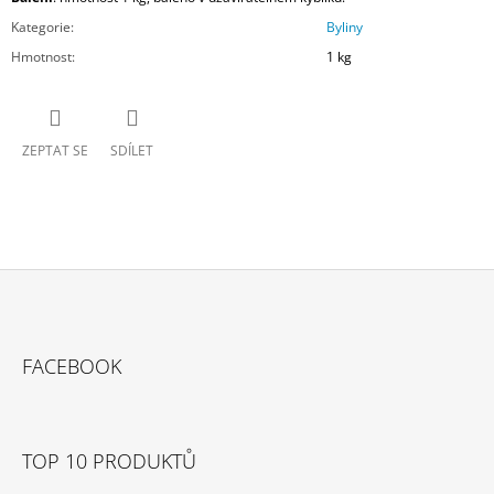
Kategorie
:
Byliny
Hmotnost
:
1 kg
ZEPTAT SE
SDÍLET
Z
Á
FACEBOOK
P
A
T
TOP 10 PRODUKTŮ
Í