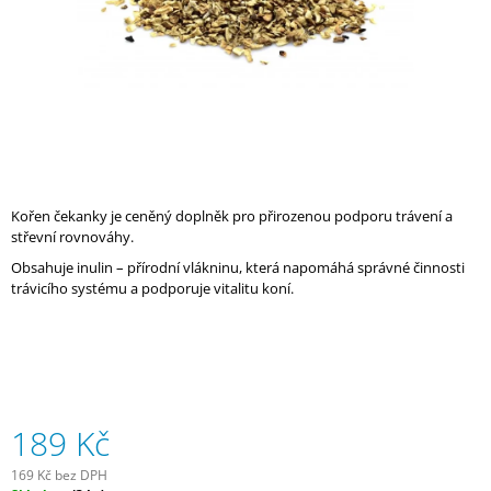
A
J
Í
T
?
Kořen čekanky je ceněný doplněk pro přirozenou podporu trávení a
střevní rovnováhy.
HLEDAT
Obsahuje inulin – přírodní vlákninu, která napomáhá správné činnosti
trávicího systému a podporuje vitalitu koní.
D
O
P
O
R
189 Kč
U
Č
169 Kč bez DPH
U