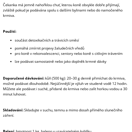
Čekanka má jemně nahořklou chuť, kterou koně obvykle dobře přijímají,
zvláště pokud je podávána spolu s dalšími bylinami nebo do namočeného
krmiva.
Použití:
součást detoxikačních a trávicích směsí
pomáhá zmírnit projevy žaludečních vředů
pro koně v rekonvalescenci, seniory nebo koně s citlivým trávením
lze podávat samostatně nebo jako doplněk krmné dávky
Doporučené dávkování:
kůň (500 kg): 20–30 g denně přimíchat do krmiva,
možné podávat dlouhodobě. N
ejúčinnější je výluh ve studené vodě 12 hodin.
Můžete ale podávat i suché, přidané do krmiva nebo zalít horkou vodou a 30
minut luhovat.
Skladování:
Skladujte v suchu, temnu a mimo dosah přímého slunečního
záření.
Balení
: hmotnost 1 kg, baleno v uzavíratelném kyblíku.