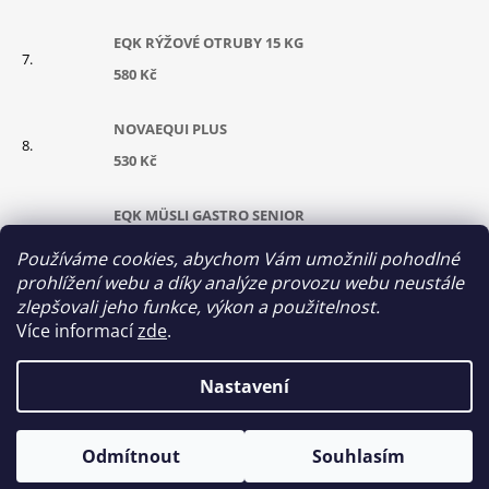
EQK RÝŽOVÉ OTRUBY 15 KG
580 Kč
NOVAEQUI PLUS
530 Kč
EQK MÜSLI GASTRO SENIOR
630 Kč
Používáme cookies, abychom Vám umožnili pohodlné
prohlížení webu a díky analýze provozu webu neustále
CUKROVARSKÉ ŘEPNÉ ŘÍZKY GRANULOVANÉ
zlepšovali jeho funkce, výkon a použitelnost.
Více informací
zde
.
290 Kč
Nastavení
© 2026 Equikrmiva. Všechna práva vyhrazena.
Vytvořil Shoptet
Odmítnout
Souhlasím
Upravit nastavení cookies