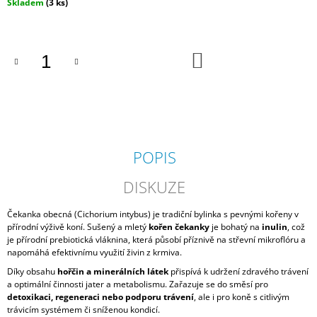
Měrná
Skladem
(3 ks)
J
cena:
E
M
E
DO
KOŠÍKU
EQK
MÜSLI
CARE
550
Kč
POPIS
DISKUZE
Čekanka obecná (Cichorium intybus) je tradiční bylinka s pevnými kořeny v
přírodní výživě koní. Sušený a mletý
kořen čekanky
je bohatý na
inulin
, což
je přírodní prebiotická vláknina, která působí příznivě na střevní mikroflóru a
napomáhá efektivnímu využití živin z krmiva.
Díky obsahu
hořčin a minerálních látek
přispívá k udržení zdravého trávení
a optimální činnosti jater a metabolismu. Zařazuje se do směsí pro
detoxikaci, regeneraci nebo podporu trávení
, ale i pro koně s citlivým
trávicím systémem či sníženou kondicí.