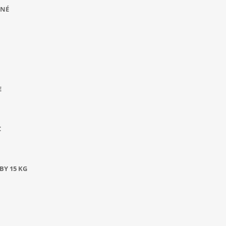
ANÉ
E
C
BY 15 KG