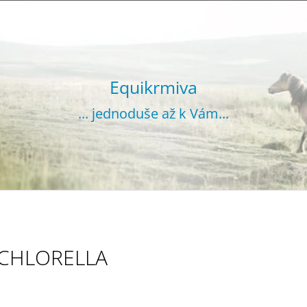
CO POTŘEBUJETE NAJÍT?
Equikrmiva
... jednoduše až k Vám...
HLEDAT
DOPORUČUJEME
CHLORELLA
VOJTĚŠKA GRANULOVANÁ 20 KG
SENO GRANUL