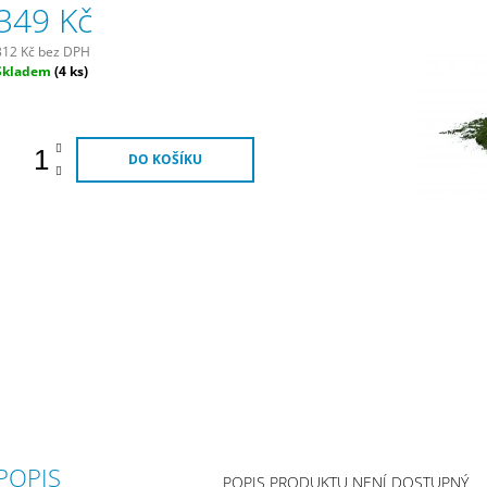
349 Kč
290 Kč
320 Kč
312 Kč bez DPH
Měrná
Skladem
(4 ks)
ena:
DO KOŠÍKU
POPIS
POPIS PRODUKTU NENÍ DOSTUPNÝ