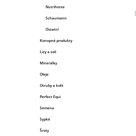
Nutrihorse
Schaumann
Ostatní
Konopné produkty
Lizy a soli
Minerálky
Oleje
Otruby a květ
Perfect Equi
Semena
Sypké
Šroty