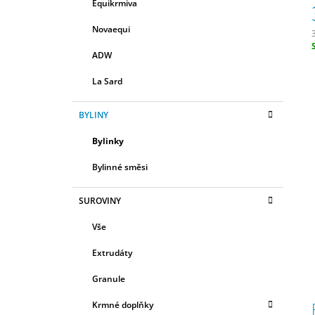
R
Equikrmiva
E
580 Kč
A
G
Novaequi
N
O
R
N
ADW
c
I
Í
E
La Sard
P
A
BYLINY
N
Bylinky
E
L
Bylinné směsi
SUROVINY
Vše
Extrudáty
Granule
Krmné doplňky