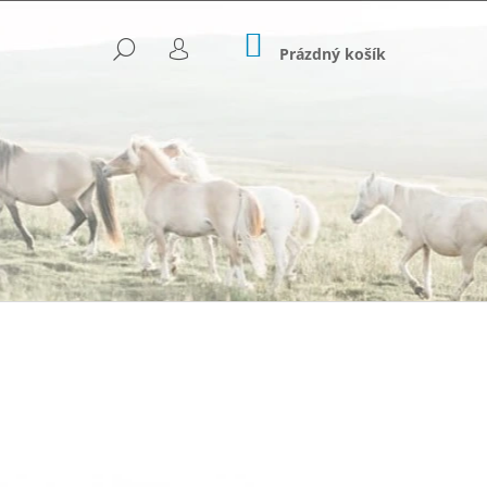
NÁKUPNÍ
HLEDAT
KOŠÍK
Prázdný košík
PŘIHLÁŠENÍ
Následující
OVANÉ