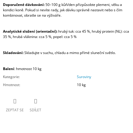
Doporučené dávkování:
50–100 g kůň/den
přizpůsobte plemeni, věku a
kondici koně. Pokud si nevíte rady, jak dávku správně nastavit nebo s čím
kombinovat, obraťte se na výživáře.
Analytické složení (orientační):
hrubý tuk: cca 45 %, hrubý protein (NL): cca
35 %, hrubá vláknina: cca 5 %, popel: cca 5 %
Skladování:
Skladujte v suchu, chladu a mimo přímé sluneční světlo.
Balení
: hmotnost 10 kg
Kategorie
:
Suroviny
Hmotnost
:
10 kg
ZEPTAT SE
SDÍLET