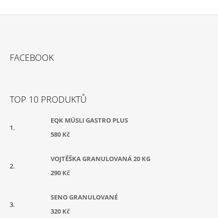
Z
Á
FACEBOOK
P
A
T
TOP 10 PRODUKTŮ
Í
EQK MÜSLI GASTRO PLUS
580 Kč
VOJTĚŠKA GRANULOVANÁ 20 KG
290 Kč
SENO GRANULOVANÉ
320 Kč