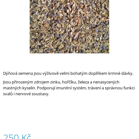
A
J
Í
T
?
HLEDAT
Dýňová semena jsou výživově velmi bohatým doplňkem krmné dávky.
Jsou přirozeným zdrojem zinku, hořčíku, železa a nenasycených
mastných kyselin. Podporují imunitní systém, trávení a správnou funkci
svalů i nervové soustavy.
D
O
P
O
R
U
Č
250 Kč
U