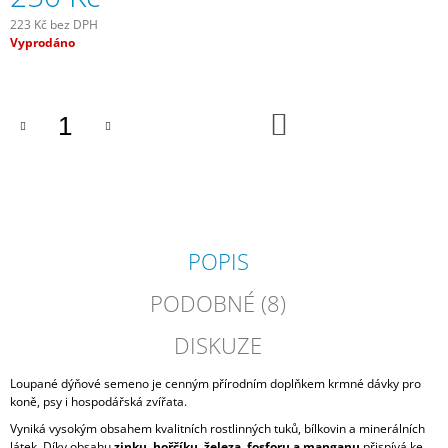
J
223 Kč bez DPH
E
Měrná
Vyprodáno
M
cena:
E
NOVAEQUI
DO
KOŠÍKU
CLASSIC
530
Kč
POPIS
PODOBNÉ (8)
DISKUZE
Loupané dýňové semeno je cenným přírodním doplňkem krmné dávky pro
koně, psy i hospodářská zvířata.
Vyniká vysokým obsahem kvalitních rostlinných tuků, bílkovin a minerálních
látek. Díky obsahu
zinku, hořčíku, železa, fosforu a manganu
přispívá ke