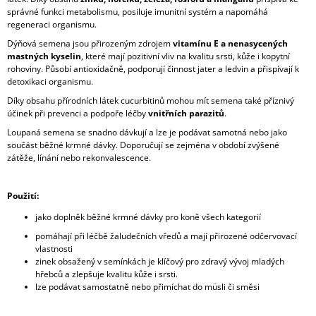
správné funkci metabolismu, posiluje imunitní systém a napomáhá
regeneraci organismu.
Dýňová semena jsou přirozeným zdrojem
vitamínu E a nenasycených
mastných kyselin
, které mají pozitivní vliv na kvalitu srsti, kůže i kopytní
rohoviny. Působí antioxidačně, podporují činnost jater a ledvin a přispívají k
detoxikaci organismu.
Díky obsahu přírodních látek cucurbitinů mohou mít semena také příznivý
účinek při prevenci a podpoře léčby
vnitřních parazitů
.
Loupaná semena se snadno dávkují a lze je podávat samotná nebo jako
součást běžné krmné dávky. Doporučují se zejména v období zvýšené
zátěže, línání nebo rekonvalescence.
Použití:
jako doplněk běžné krmné dávky pro koně všech kategorií
pomáhají při léčbě žaludečních vředů a mají přirozené odčervovací
vlastnosti
zinek obsažený v semínkách je klíčový pro zdravý vývoj mladých
hřebců a zlepšuje kvalitu kůže i srsti.
lze podávat samostatně nebo přimíchat do müsli či směsi