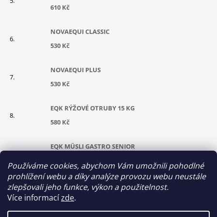
610 Kč
NOVAEQUI CLASSIC
530 Kč
NOVAEQUI PLUS
530 Kč
EQK RÝŽOVÉ OTRUBY 15 KG
580 Kč
EQK MÜSLI GASTRO SENIOR
630 Kč
Používáme cookies, abychom Vám umožnili pohodlné
prohlížení webu a díky analýze provozu webu neustále
KONOPNÝ OLEJ 5 L
zlepšovali jeho funkce, výkon a použitelnost.
Více informací
zde
.
700 Kč