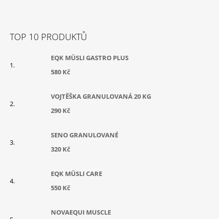
P
A
T
TOP 10 PRODUKTŮ
Í
EQK MÜSLI GASTRO PLUS
580 Kč
VOJTĚŠKA GRANULOVANÁ 20 KG
290 Kč
SENO GRANULOVANÉ
320 Kč
EQK MÜSLI CARE
550 Kč
NOVAEQUI MUSCLE