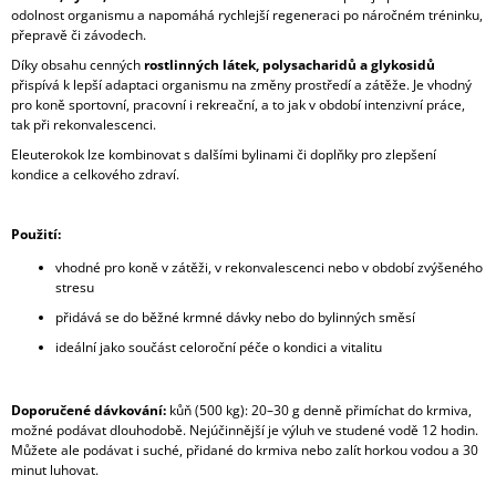
odolnost organismu a napomáhá rychlejší regeneraci po náročném tréninku,
přepravě či závodech.
Díky obsahu cenných
rostlinných látek, polysacharidů a glykosidů
přispívá k lepší adaptaci organismu na změny prostředí a zátěže. Je vhodný
pro koně sportovní, pracovní i rekreační, a to jak v období intenzivní práce,
tak při rekonvalescenci.
Eleuterokok lze kombinovat s dalšími bylinami či doplňky pro zlepšení
kondice a celkového zdraví.
Použití:
vhodné pro koně v zátěži, v rekonvalescenci nebo v období zvýšeného
stresu
přidává se do běžné krmné dávky nebo do bylinných směsí
ideální jako součást celoroční péče o kondici a vitalitu
Doporučené dávkování:
kůň (500 kg): 20–30 g denně přimíchat do krmiva,
možné podávat dlouhodobě. N
ejúčinnější je výluh ve studené vodě 12 hodin.
Můžete ale podávat i suché, přidané do krmiva nebo zalít horkou vodou a 30
minut luhovat.