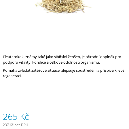
A
J
Í
T
?
Eleuterokok, známý také jako sibiřský ženšen, je přírodní doplněk pro
podporu vitality, kondice a celkové odolnosti organismu.
HLEDAT
Pomáhá zvládat zátěžové situace, zlepšuje soustředění a přispívá k lepší
regeneraci.
D
O
P
O
R
265 Kč
U
Č
237 Kč bez DPH
U