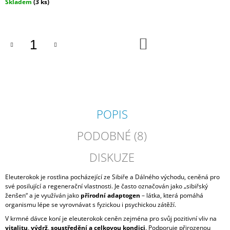
Měrná
Skladem
(3 ks)
J
cena:
E
M
E
DO
KOŠÍKU
NOVAEQUI
PLUS
530
Kč
POPIS
PODOBNÉ (8)
DISKUZE
Eleuterokok je rostlina pocházející ze Sibiře a Dálného východu, ceněná pro
své posilující a regenerační vlastnosti. Je často označován jako „sibiřský
ženšen“ a je využíván jako
přírodní adaptogen
– látka, která pomáhá
organismu lépe se vyrovnávat s fyzickou i psychickou zátěží.
V krmné dávce koní je eleuterokok ceněn zejména pro svůj pozitivní vliv na
vitalitu, výdrž, soustředění a celkovou kondici
. Podporuje přirozenou