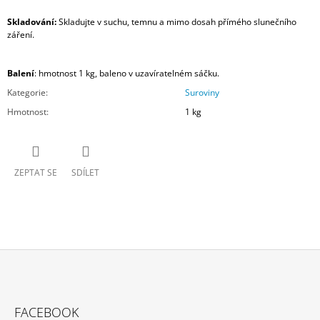
Skladování:
Skladujte v suchu, temnu a mimo dosah přímého slunečního
záření.
Balení
: hmotnost 1 kg, baleno v uzavíratelném sáčku.
Kategorie
:
Suroviny
Hmotnost
:
1 kg
ZEPTAT SE
SDÍLET
Z
Á
FACEBOOK