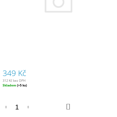
A
J
Í
T
?
HLEDAT
349 Kč
312 Kč bez DPH
D
Měrná
Skladem
(>5 ks)
O
cena:
P
O
R
DO
U
KOŠÍKU
Č
U