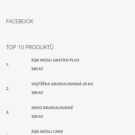
Z
Á
FACEBOOK
P
A
T
TOP 10 PRODUKTŮ
Í
EQK MÜSLI GASTRO PLUS
580 Kč
VOJTĚŠKA GRANULOVANÁ 20 KG
290 Kč
SENO GRANULOVANÉ
320 Kč
EQK MÜSLI CARE