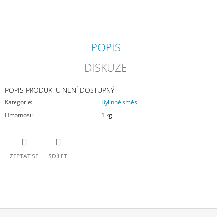
J
E
M
E
POPIS
VOJTĚŠKA
DISKUZE
GRANULOVANÁ
20
KG
POPIS PRODUKTU NENÍ DOSTUPNÝ
290
Kategorie
:
Bylinné směsi
Kč
Hmotnost
:
1 kg
ZEPTAT SE
SDÍLET