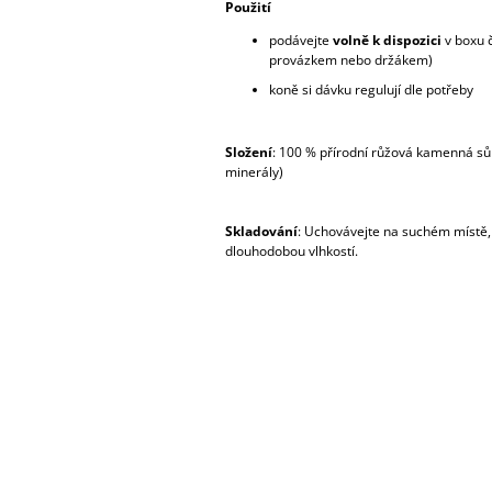
Použití
podávejte
volně k dispozici
v boxu č
provázkem nebo držákem)
koně si dávku regulují dle potřeby
Složení
: 100 % přírodní růžová kamenná sů
minerály)
Skladování
: Uchovávejte na suchém místě
dlouhodobou vlhkostí.