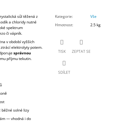
rystalická sůl těžená z
Kategorie
:
Vše
odík a chloridy nutné
Hmotnost
:
2.5 kg
roké spektrum
ezo či vápník.
éna v období vyšších
ztrácí elektrolyty potem.
TISK
ZEPTAT SE
odporuje
správnou
ímu příjmu tekutin.
SDÍLET
ů
koně
ost
ž běžné solné lizy
kám — vhodná i do