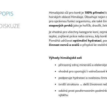
POPIS
Himalájská sůl pro koně je
100% přírodní
k
horských oblastí Himálaje. Obsahuje nejen s
pro správnou funkci organismu, ale také ši
DISKUZE
stopových prvků
jako je hořčík, draslík, žel
Je vhodná pro všechny kategorie koní, zejm
teplot, zvýšené práce nebo stresu, kdy koně 
Pomáhá udržovat
optimální hydrataci
, p
činnost nervů a svalů
a přispívá ke stabiln
Výhody himálajské soli
přirozený zdroj minerálů a elektrolyt
vhodná pro sportující i volnočasové 
podporuje hydrataci a svalovou činn
tvrdší struktura → delší životnost ne
odolná proti povětrnostním podmín
výběhu