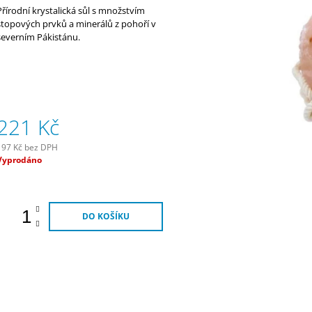
290 Kč
320 Kč
Přírodní krystalická sůl s množstvím
stopových prvků a minerálů z pohoří v
severním Pákistánu.
221 Kč
197 Kč bez DPH
Měrná
Vyprodáno
ena:
DO KOŠÍKU