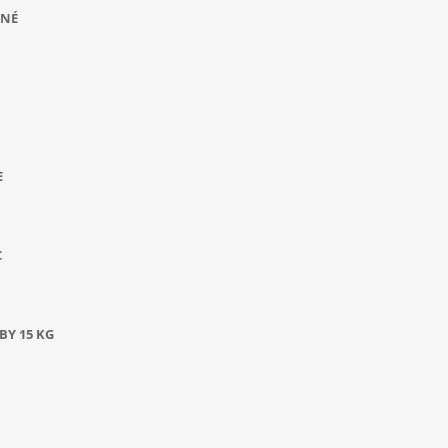
ANÉ
E
C
BY 15 KG