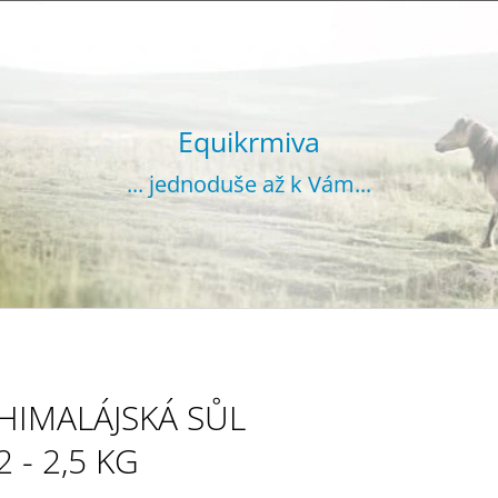
CO POTŘEBUJETE NAJÍT?
Equikrmiva
... jednoduše až k Vám...
HLEDAT
DOPORUČUJEME
HIMALÁJSKÁ SŮL
2 - 2,5 KG
VOJTĚŠKA GRANULOVANÁ 20 KG
SENO GRANUL