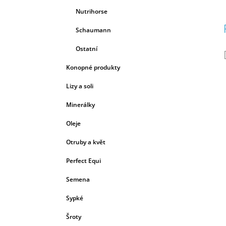
Nutrihorse
Schaumann
Ostatní
Konopné produkty
Lizy a soli
Minerálky
Oleje
Otruby a květ
Perfect Equi
Semena
Sypké
Šroty