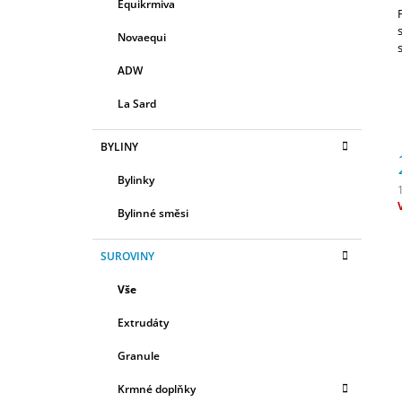
R
Equikrmiva
E
580 Kč
A
G
Novaequi
N
O
R
N
ADW
I
Í
E
La Sard
P
A
BYLINY
N
Bylinky
E
L
Bylinné směsi
c
SUROVINY
Vše
Extrudáty
Granule
Krmné doplňky