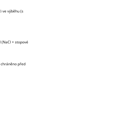
i ve výběhu (s
l (NaCl + stopové
, chráněno před