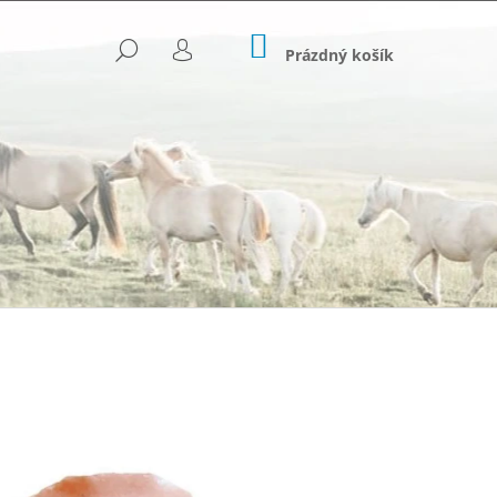
NÁKUPNÍ
HLEDAT
KOŠÍK
Prázdný košík
PŘIHLÁŠENÍ
Následující
OVANÉ