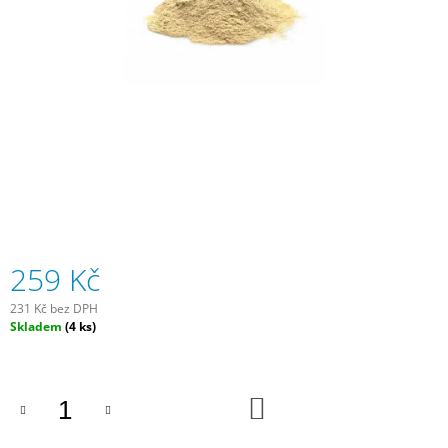
A
J
Í
T
?
HLEDAT
259 Kč
231 Kč bez DPH
D
Měrná
Skladem
(4 ks)
O
cena:
P
O
R
DO
U
KOŠÍKU
Č
U