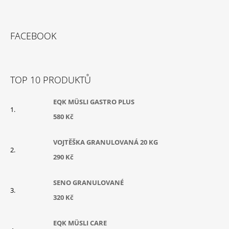
Z
Á
FACEBOOK
P
A
T
TOP 10 PRODUKTŮ
Í
EQK MÜSLI GASTRO PLUS
580 Kč
VOJTĚŠKA GRANULOVANÁ 20 KG
290 Kč
SENO GRANULOVANÉ
320 Kč
EQK MÜSLI CARE