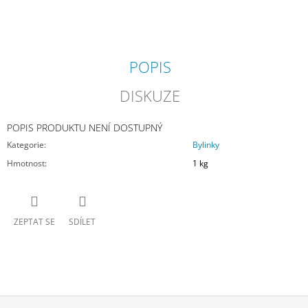
J
E
M
E
POPIS
NOVAEQUI
DISKUZE
CLASSIC
530
Kč
POPIS PRODUKTU NENÍ DOSTUPNÝ
Kategorie
:
Bylinky
Hmotnost
:
1 kg
ZEPTAT SE
SDÍLET