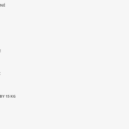
ANÉ
E
C
BY 15 KG