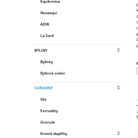
R
Equikrmiva
E
580 Kč
A
G
Novaequi
N
O
R
N
ADW
I
Í
E
La Sard
P
A
BYLINY
N
Bylinky
E
L
Bylinné směsi
SUROVINY
Vše
Extrudáty
Granule
c
Krmné doplňky