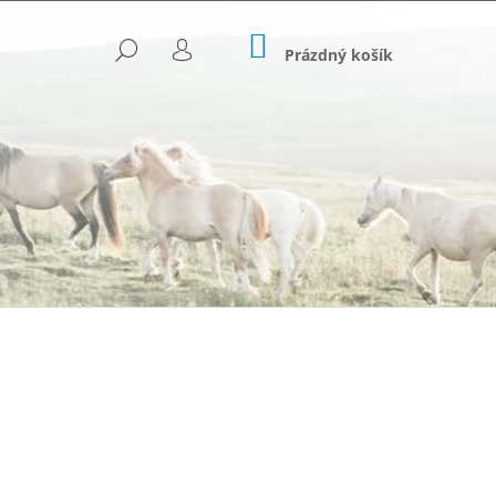
NÁKUPNÍ
HLEDAT
KOŠÍK
Prázdný košík
PŘIHLÁŠENÍ
Následující
OVANÉ