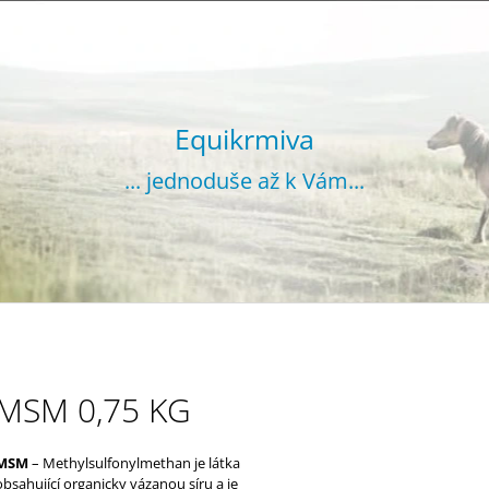
CO POTŘEBUJETE NAJÍT?
Equikrmiva
... jednoduše až k Vám...
HLEDAT
DOPORUČUJEME
MSM 0,75 KG
MSM
– Methylsulfonyl­methan je látka
VOJTĚŠKA GRANULOVANÁ 20 KG
SENO GRANUL
obsahující organicky vázanou síru a je