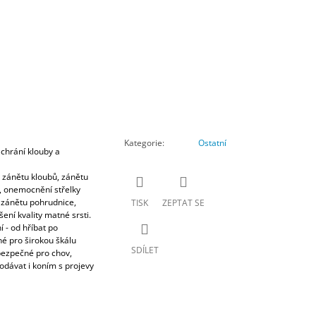
Kategorie
:
Ostatní
chrání klouby a
, zánětu kloubů, zánětu
í, onemocnění střelky
, zánětu pohrudnice,
TISK
ZEPTAT SE
ení kvality matné srsti.
 - od hříbat po
né pro širokou škálu
SDÍLET
bezpečné pro chov,
odávat i koním s projevy