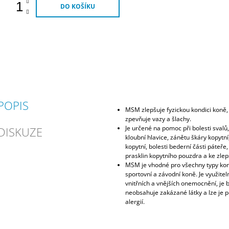
DO KOŠÍKU
POPIS
MSM zlepšuje fyzickou kondici koně, 
zpevňuje vazy a šlachy.
Je určené na pomoc při bolesti svalů
DISKUZE
kloubní hlavice, zánětu škáry kopytn
kopytní, bolesti bederní části páteře
prasklin kopytního pouzdra a ke zlepš
MSM je vhodné pro všechny typy koní
sportovní a závodní koně. Je využitel
vnitřních a vnějších onemocnění, je 
neobsahuje zakázané látky a lze je p
alergií.