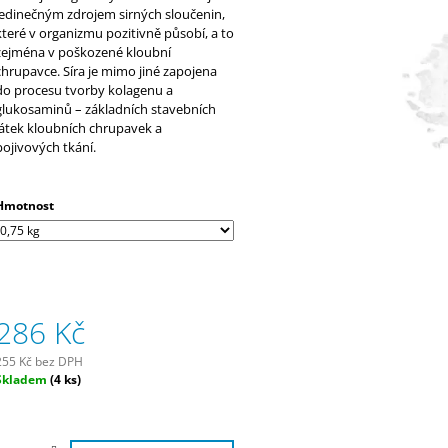
290 Kč
320 Kč
jedinečným zdrojem sirných sloučenin,
které v organizmu pozitivně působí, a to
zejména v poškozené kloubní
chrupavce. Síra je mimo jiné zapojena
do procesu tvorby kolagenu a
glukosaminů – základních stavebních
látek kloubních chrupavek a
pojivových tkání.
Hmotnost
286 Kč
255 Kč bez DPH
Měrná
Skladem
(4 ks)
ena: