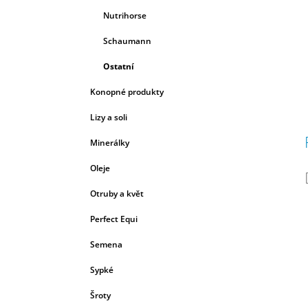
Nutrihorse
Schaumann
Ostatní
Konopné produkty
Lizy a soli
Minerálky
Oleje
Otruby a květ
Perfect Equi
Semena
Sypké
Šroty