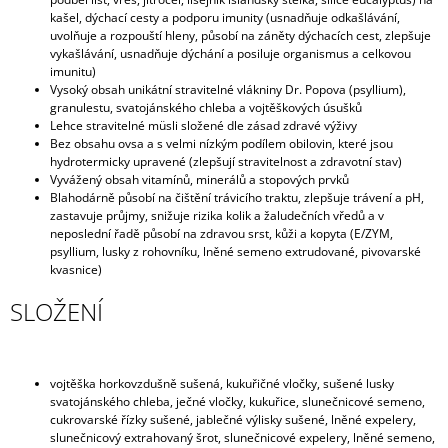
kašel, dýchací cesty a podporu imunity (usnadňuje odkašlávání,
uvolňuje a rozpouští hleny, působí na záněty dýchacích cest, zlepšuje
vykašlávání, usnadňuje dýchání a posiluje organismus a celkovou
imunitu)
Vysoký obsah unikátní stravitelné vlákniny Dr. Popova (psyllium),
granulestu, svatojánského chleba a vojtěškových úsušků
Lehce stravitelné müsli složené dle zásad zdravé výživy
Bez obsahu ovsa a s velmi nízkým podílem obilovin, které jsou
hydrotermicky upravené (zlepšují stravitelnost a zdravotní stav)
Vyvážený obsah vitamínů, minerálů a stopových prvků
Blahodárně působí na čištění trávicího traktu, zlepšuje trávení a pH,
zastavuje průjmy, snižuje rizika kolik a žaludečních vředů a v
neposlední řadě působí na zdravou srst, kůži a kopyta (E/ZYM,
psyllium, lusky z rohovníku, lněné semeno extrudované, pivovarské
kvasnice)
SLOŽENÍ
vojtěška horkovzdušně sušená, kukuřičné vločky, sušené lusky
svatojánského chleba, ječné vločky, kukuřice, slunečnicové semeno,
cukrovarské řízky sušené, jablečné výlisky sušené, lněné expelery,
slunečnicový extrahovaný šrot, slunečnicové expelery, lněné semeno,