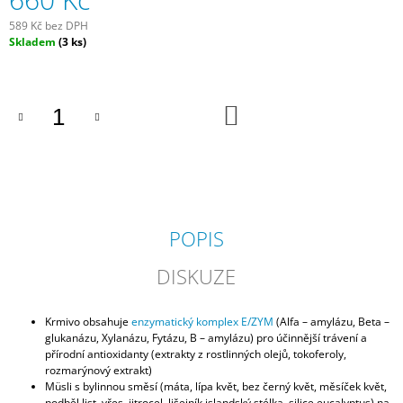
J
589 Kč bez DPH
E
Měrná
Skladem
(3 ks)
M
cena:
E
EQK
DO
KOŠÍKU
MÜSLI
CARE
550
Kč
POPIS
DISKUZE
Krmivo obsahuje
enzymatický komplex E/ZYM
(Alfa – amylázu, Beta –
glukanázu, Xylanázu, Fytázu, B – amylázu) pro účinnější trávení a
přírodní antioxidanty (extrakty z rostlinných olejů, tokoferoly,
rozmarýnový extrakt)
Müsli s bylinnou směsí (máta, lípa květ, bez černý květ, měsíček květ,
podběl list, vřes, jitrocel, lišejník islandský stélka, silice eucalyptus) na