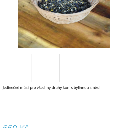
A
J
Í
T
?
HLEDAT
Jedinečné müsli pro všechny druhy koní s bylinnou směsí.
D
O
P
O
R
U
Č
660 Kč
U