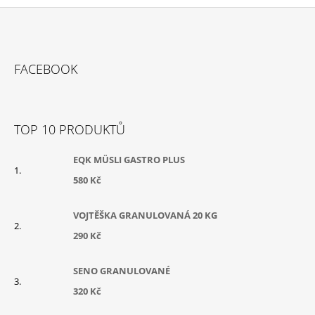
Z
Á
FACEBOOK
P
A
T
TOP 10 PRODUKTŮ
Í
EQK MÜSLI GASTRO PLUS
580 Kč
VOJTĚŠKA GRANULOVANÁ 20 KG
290 Kč
SENO GRANULOVANÉ
320 Kč