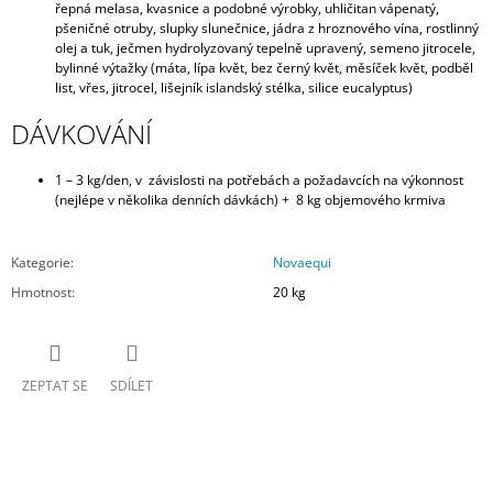
řepná melasa, kvasnice a podobné výrobky, uhličitan vápenatý,
pšeničné otruby, slupky slunečnice, jádra z hroznového vína, rostlinný
olej a tuk, ječmen hydrolyzovaný tepelně upravený, semeno jitrocele,
bylinné výtažky (máta, lípa květ, bez černý květ, měsíček květ, podběl
list, vřes, jitrocel, lišejník islandský stélka, silice eucalyptus)
DÁVKOVÁNÍ
1 – 3 kg/den, v závislosti na potřebách a požadavcích na výkonnost
(nejlépe v několika denních dávkách) + 8 kg objemového krmiva
Kategorie
:
Novaequi
Hmotnost
:
20 kg
ZEPTAT SE
SDÍLET