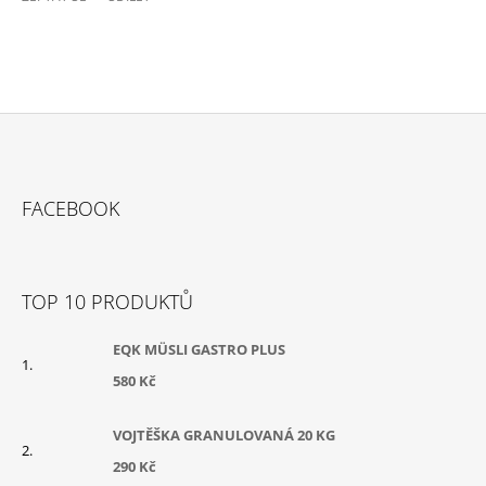
Z
Á
FACEBOOK
P
A
T
TOP 10 PRODUKTŮ
Í
EQK MÜSLI GASTRO PLUS
580 Kč
VOJTĚŠKA GRANULOVANÁ 20 KG
290 Kč