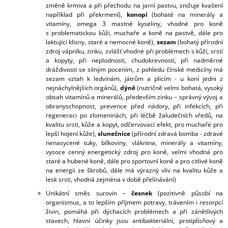
změně krmiva a při přechodu na jarní pastvu, snižuje kvašení
například při překrmení
),
konopí
(
bohaté na minerály a
vitamíny, omega 3 mastné kyseliny, vhodné pro koně
s problematickou kůži, muchaře a koně na pastvě, dále pro
laktující klisny, staré a nemocné koně
),
sezam
(
bohatý přírodní
zdroj vápníku, zinku, zvlášť vhodné při problémech s kůží, srstí
a kopyty, při neplodnosti, chudokrevnosti, při nadměrné
dráždivosti se silným pocením, z pohledu čínské medicíny má
sezam vztah k ledvinám, játrům a plicím - u koní jedni z
nejnáchylnějších orgánů
),
dýně
(
nutričně velmi bohatá, vysoký
obsah vitamínů a minerálů, především zinku – správný vývoj a
obranyschopnost, prevence před nádory, při infekcích, při
regeneraci po zlomeninách, při léčbě žaludečních vředů, na
kvalitu srsti, kůže a kopyt, odčervovací efekt, pro muchaře pro
lepší hojení kůže
),
slunečnice
(
přírodní zdravá bomba - zdravé
nenasycené tuky, bílkoviny, vláknina, minerály a vitamíny,
vysoce cenný energetický zdroj pro koně, velmi vhodná pro
staré a hubené koně, dále pro sportovní koně a pro citlivé koně
na energii ze škrobů, dále má výrazný vliv na kvalitu kůže a
lesk srsti, vhodná zejména v době přelínávání
)
Unikátní směs surovin –
česnek
(
pozitivně působí na
organismus, a to lepším příjmem potravy, trávením i resorpcí
živin, pomáhá při dýchacích problémech a při zánětlivých
stavech, hlavní účinky jsou antibakteriální, protiplísňový a