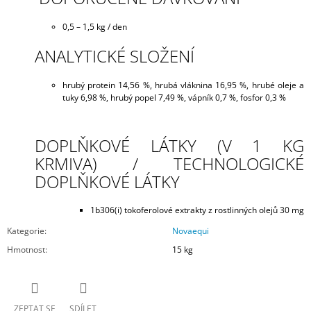
0,5 – 1,5 kg / den
ANALYTICKÉ SLOŽENÍ
hrubý protein 14,56 %, hrubá vláknina 16,95 %, hrubé oleje a
tuky 6,98 %, hrubý popel 7,49 %, vápník 0,7 %, fosfor 0,3 %
DOPLŇKOVÉ LÁTKY (V 1 KG
KRMIVA) /
TECHNOLOGICKÉ
DOPLŇKOVÉ LÁTKY
1b306(i) tokoferolové extrakty z rostlinných olejů 30 mg
Kategorie
:
Novaequi
Hmotnost
:
15 kg
ZEPTAT SE
SDÍLET