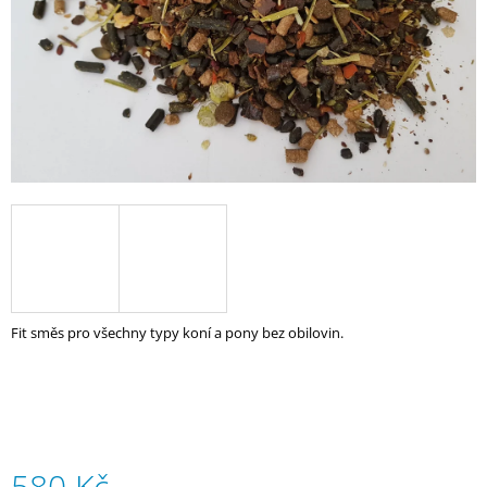
A
J
Í
T
?
HLEDAT
Fit směs pro všechny typy koní a pony bez obilovin.
D
O
P
O
R
U
Č
580 Kč
U