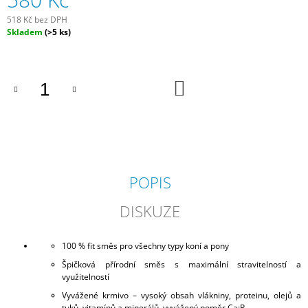
J
518 Kč bez DPH
E
Měrná
Skladem
(>5 ks)
M
cena:
E
EQK
DO
KOŠÍKU
MÜSLI
GASTRO
PLUS
580
Kč
POPIS
DISKUZE
100 % fit směs pro všechny typy koní a pony
Špičková přírodní směs s maximální stravitelností a
využitelností
Vyvážené krmivo –
vysoký obsah vlákniny, proteinu, olejů a
tuků, vitamínů a minerálů, vyvážený poměr Ca:P