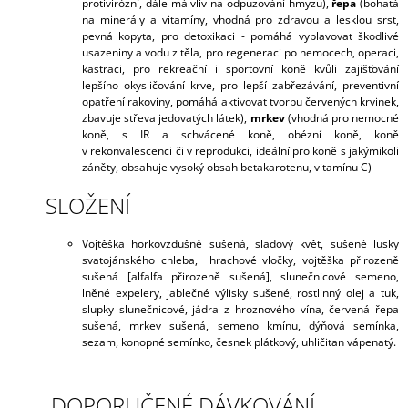
protivirózní, dále má vliv na odpuzování hmyzu
),
řepa
(
bohatá
na minerály a vitamíny, vhodná pro zdravou a lesklou srst,
pevná kopyta, pro detoxikaci - pomáhá vyplavovat škodlivé
usazeniny a vodu z těla, pro regeneraci po nemocech, operaci,
kastraci, pro rekreační i sportovní koně kvůli zajišťování
lepšího okysličování krve, pro lepší zabřezávání, preventivní
opatření rakoviny, pomáhá aktivovat tvorbu červených krvinek,
zbavuje střeva jedovatých látek
),
mrkev
(
vhodná pro nemocné
koně, s IR a schvácené koně, obézní koně, koně
v rekonvalescenci či v reprodukci, ideální pro koně s jakýmikoli
záněty, obsahuje vysoký obsah betakarotenu, vitamínu C
)
SLOŽENÍ
Vojtěška horkovzdušně sušená,
sladový květ, sušené lusky
svatojánského chleba, hrachové vločky, vojtěška přirozeně
sušená [alfalfa přirozeně sušená], slunečnicové semeno,
lněné expelery, jablečné výlisky sušené, rostlinný olej a tuk,
slupky slunečnicové, jádra z hroznového vína, červená řepa
sušená, mrkev sušená, semeno kmínu, dýňová semínka,
sezam, konopné semínko, česnek plátkový, uhličitan vápenatý.
DOPORUČENÉ DÁVKOVÁNÍ