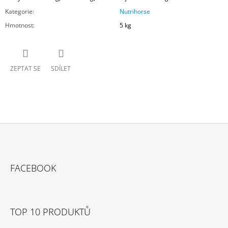
Kategorie
:
Nutrihorse
Hmotnost
:
5 kg
ZEPTAT SE
SDÍLET
Z
Á
FACEBOOK
P
A
T
TOP 10 PRODUKTŮ
Í