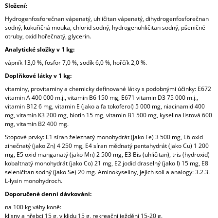
Složení:
Hydrogenfosforečnan vápenatý, uhličitan vápenatý, dihydrogenfosforečnan
sodný, kukuřičná mouka, chlorid sodný, hydrogenuhličitan sodný, pšeničné
otruby, oxid hořečnatý, glycerin.
Analytické složky v 1 kg:
vápník 13,0 %, fosfor 7,0 %, sodík 6,0 %, hořčík 2,0 %.
Doplňkové látky v 1 kg:
vitaminy, provitaminy a chemicky definované látky s podobnými účinky: E672
vitamin A 400 000 m.j., vitamin B6 150 mg, E671 vitamin D3 75 000 m.j.,
vitamin B12 6 mg, vitamin E (jako alfa tokoferol) 5 000 mg, niacinamid 400
mg, vitamin K3 200 mg, biotin 15 mg, vitamin B1 500 mg, kyselina listová 600
mg, vitamin B2 400 mg.
Stopové prvky: E1 síran železnatý monohydrát (jako Fe) 3 500 mg, E6 oxid
zinečnatý (jako Zn) 4 250 mg, E4 síran měďnatý pentahydrát (jako Cu) 1 200
mg, E5 oxid manganatý (jako Mn) 2 500 mg, E3 Bis (uhličitan), tris (hydroxid)
kobaltnatý monohydrát (jako Co) 21 mg, E2 jodid draselný (jako I) 15 mg, E8
seleničitan sodný (jako Se) 20 mg. Aminokyseliny, jejich soli a analogy: 3.2.3.
L-lysin monohydroch.
Doporučené denní dávkování:
na 100 kg váhy koně:
klisny a hřebci 15 g, v klidu 15 g, rekreační ježdění 15-20 g.