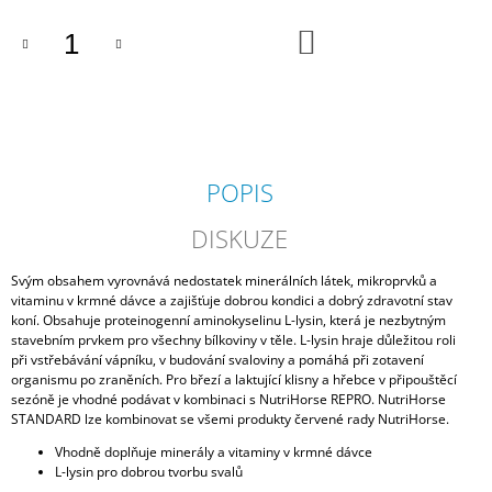
J
DO
E
KOŠÍKU
M
E
EQK
MÜSLI
GASTRO
SENIOR
POPIS
630
DISKUZE
Kč
Svým obsahem vyrovnává nedostatek minerálních látek, mikroprvků a
vitaminu v krmné dávce a zajišťuje dobrou kondici a dobrý zdravotní stav
koní. Obsahuje proteinogenní aminokyselinu L-lysin, která je nezbytným
stavebním prvkem pro všechny bílkoviny v těle. L-lysin hraje důležitou roli
při vstřebávání vápníku, v budování svaloviny a pomáhá při zotavení
organismu po zraněních. Pro březí a laktující klisny a hřebce v připouštěcí
sezóně je vhodné podávat v kombinaci s NutriHorse REPRO. NutriHorse
STANDARD lze kombinovat se všemi produkty červené rady NutriHorse.
Vhodně doplňuje minerály a vitaminy v krmné dávce
L-lysin pro dobrou tvorbu svalů