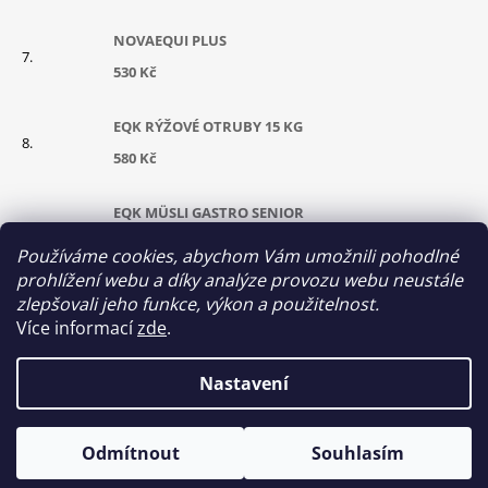
NOVAEQUI PLUS
530 Kč
EQK RÝŽOVÉ OTRUBY 15 KG
580 Kč
EQK MÜSLI GASTRO SENIOR
630 Kč
Používáme cookies, abychom Vám umožnili pohodlné
prohlížení webu a díky analýze provozu webu neustále
KONOPNÝ OLEJ 5 L
zlepšovali jeho funkce, výkon a použitelnost.
Více informací
zde
.
700 Kč
Nastavení
© 2026 Equikrmiva. Všechna práva vyhrazena.
Vytvořil Shoptet
Odmítnout
Souhlasím
Upravit nastavení cookies