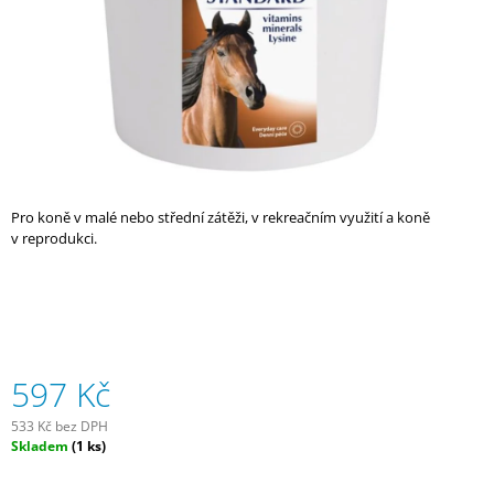
A
J
Í
T
?
Pro koně v malé nebo střední zátěži, v rekreačním využití a koně
v reprodukci.
HLEDAT
D
O
597 Kč
P
O
R
533 Kč bez DPH
Měrná
Skladem
(1 ks)
U
cena:
Č
U