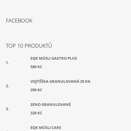
Z
Á
FACEBOOK
P
A
T
TOP 10 PRODUKTŮ
Í
EQK MÜSLI GASTRO PLUS
580 Kč
VOJTĚŠKA GRANULOVANÁ 20 KG
290 Kč
SENO GRANULOVANÉ
320 Kč
EQK MÜSLI CARE