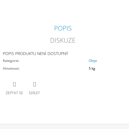
J
E
M
E
POPIS
EQK
DISKUZE
RÝŽOVÉ
OTRUBY
15
POPIS PRODUKTU NENÍ DOSTUPNÝ
KG
Kategorie
:
Oleje
580
Kč
Hmotnost
:
5 kg
ZEPTAT SE
SDÍLET