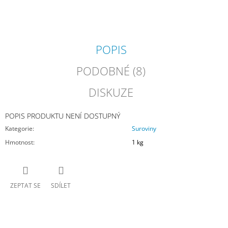
J
E
M
E
POPIS
SENO
PODOBNÉ (8)
GRANULOVANÉ
320
DISKUZE
Kč
POPIS PRODUKTU NENÍ DOSTUPNÝ
Kategorie
:
Suroviny
Hmotnost
:
1 kg
ZEPTAT SE
SDÍLET