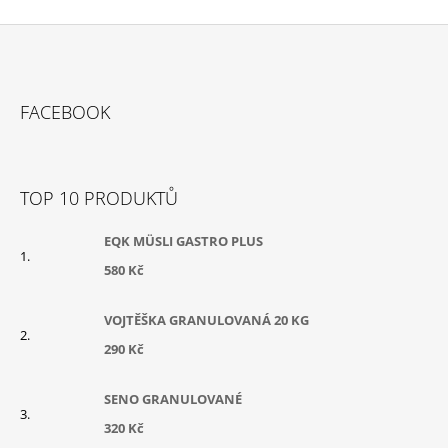
Z
Á
FACEBOOK
P
A
T
TOP 10 PRODUKTŮ
Í
EQK MÜSLI GASTRO PLUS
580 Kč
VOJTĚŠKA GRANULOVANÁ 20 KG
290 Kč
SENO GRANULOVANÉ
320 Kč