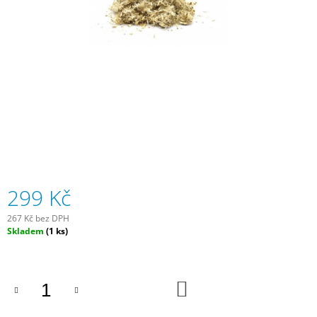
A
J
Í
T
?
HLEDAT
299 Kč
267 Kč bez DPH
D
Měrná
Skladem
(1 ks)
O
cena:
P
O
R
DO
U
KOŠÍKU
Č
U