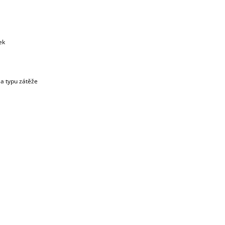
ek
 a typu zátěže