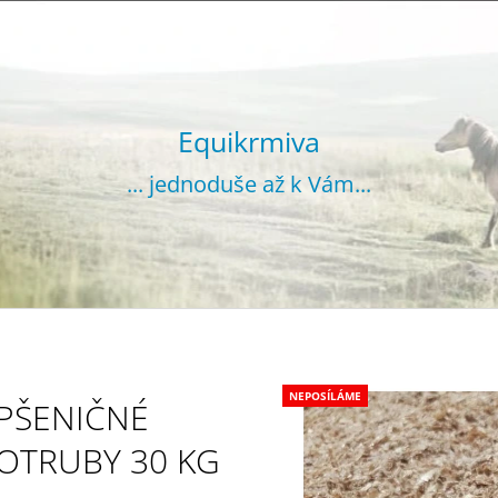
CO POTŘEBUJETE NAJÍT?
Equikrmiva
... jednoduše až k Vám...
HLEDAT
DOPORUČUJEME
NEPOSÍLÁME
PŠENIČNÉ
OTRUBY 30 KG
VOJTĚŠKA GRANULOVANÁ 20 KG
SENO GRANUL