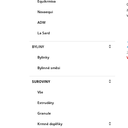
R
Equikrmiva
E
580 Kč
A
G
Novaequi
N
O
R
N
ADW
I
Í
E
La Sard
P
A
BYLINY
N
Bylinky
E
c
L
Bylinné směsi
SUROVINY
Vše
Extrudáty
Granule
Krmné doplňky