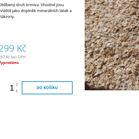
290 Kč
320 Kč
Oblíbený druh krmiva. Vhodné jsou
zvláště jako doplněk minerálních látek a
vlákniny.
299 Kč
267 Kč bez DPH
Měrná
Vyprodáno
ena:
DO KOŠÍKU