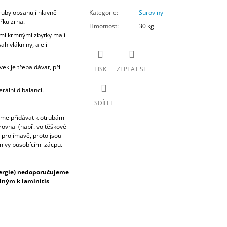
ruby obsahují hlavně
Kategorie
:
Suroviny
třku zrna.
Hmotnost
:
30 kg
ými krmnými zbytky mají
ah vlákniny, ale i
ek je třeba dávat, při
TISK
ZEPTAT SE
ální dibalanci.
SDÍLET
eme přidávat k otrubám
rovnal (např. vojtěškové
e projímavě, proto jsou
mivy působícími zácpu.
ergie) nedoporučujeme
ným k laminitis