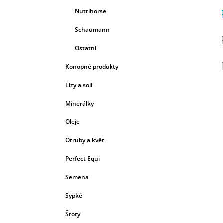
Nutrihorse
Schaumann
Ostatní
Konopné produkty
Lizy a soli
Minerálky
Oleje
Otruby a květ
Perfect Equi
Semena
Sypké
Šroty