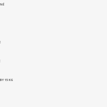
ANÉ
E
C
BY 15 KG