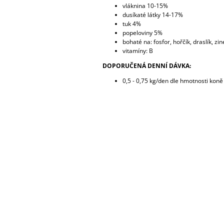
vláknina 10-15%
dusíkaté látky 14-17%
tuk 4%
popeloviny 5%
bohaté na: fosfor, hořčík, draslík, zin
vitamíny: B
DOPORUČENÁ DENNÍ DÁVKA:
0,5 - 0,75 kg/den dle hmotnosti koně