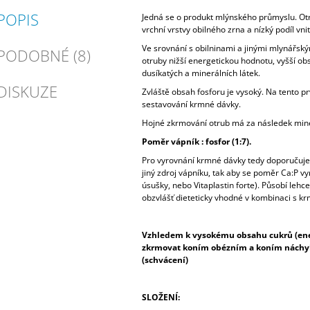
POPIS
Jedná se o produkt mlýnského průmyslu. Ot
vrchní vrstvy obilného zrna a nízký podíl vni
Ve srovnání s obilninami a jinými mlynářsk
PODOBNÉ (8)
otruby nižší energetickou hodnotu, vyšší obs
dusíkatých a minerálních látek.
DISKUZE
Zvláště obsah fosforu je vysoký. Na tento prv
sestavování krmné dávky.
Hojné zkrmování otrub má za následek miner
Poměr vápník : fosfor (1:7).
Pro vyrovnání krmné dávky tedy doporučuj
jiný zdroj vápníku, tak aby se poměr Ca:P vy
úsušky, nebo Vitaplastin forte). Působí lehc
obzvlášť dieteticky vhodné v kombinaci s kr
Vzhledem k vysokému obsahu cukrů (en
zkrmovat koním obézním a koním náchyl
(schvácení)
SLOŽENÍ: