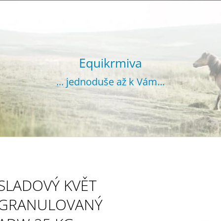
CO POTŘEBUJETE NAJÍT?
Equikrmiva
... jednoduše až k Vám...
HLEDAT
DOPORUČUJEME
SLADOVÝ KVĚT
GRANULOVANÝ
VOJTĚŠKA GRANULOVANÁ 20 KG
SENO GRANUL