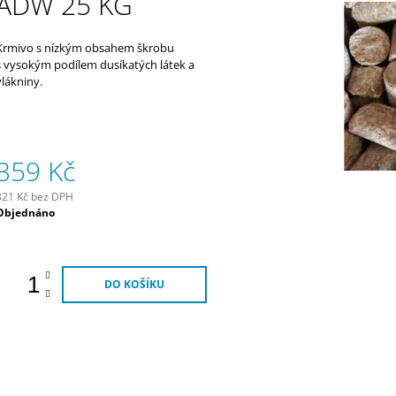
ADW 25 KG
290 Kč
320 Kč
Krmivo s nízkým obsahem škrobu
s vysokým podílem dusíkatých látek a
vlákniny.
359 Kč
321 Kč bez DPH
Měrná
Objednáno
ena:
DO KOŠÍKU