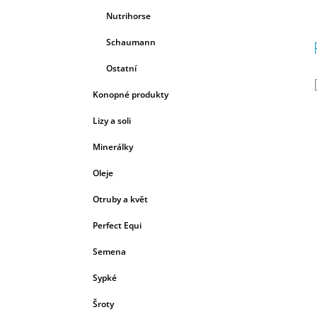
Nutrihorse
Schaumann
Ostatní
Konopné produkty
Lizy a soli
Minerálky
Oleje
Otruby a květ
Perfect Equi
Semena
Sypké
Šroty