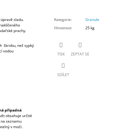
i úpravě sladu.
Kategorie
:
Granule
 naklíčeného
Hmotnost
:
25 kg
adařské prachy.
ah škrobu, než sypký
ící vodou
TISK
ZEPTAT SE
SDÍLET
žná případná
ět obsahuje určité
e na seznamu
telný v moči.