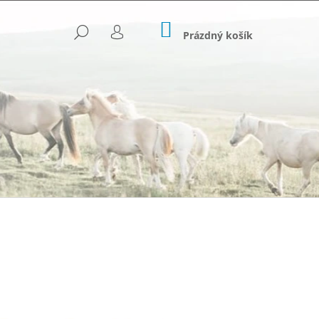
NÁKUPNÍ
HLEDAT
KOŠÍK
Prázdný košík
PŘIHLÁŠENÍ
Následující
OVANÉ