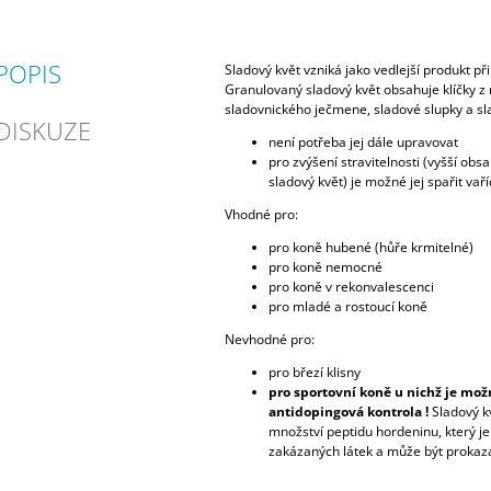
POPIS
Sladový květ vzniká jako vedlejší produkt př
Granulovaný sladový květ obsahuje klíčky z
sladovnického ječmene, sladové slupky a sl
DISKUZE
není potřeba jej dále upravovat
pro zvýšení stravitelnosti (vyšší obs
sladový květ) je možné jej spařit vař
Vhodné pro:
pro koně hubené (hůře krmitelné)
pro koně nemocné
pro koně v rekonvalescenci
pro mladé a rostoucí koně
Nevhodné pro:
pro březí klisny
pro sportovní koně u nichž je mo
antidopingová kontrola !
Sladový kv
množství peptidu hordeninu, který j
zakázaných látek a může být prokaza