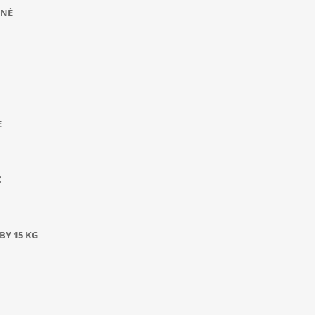
ANÉ
E
C
BY 15 KG