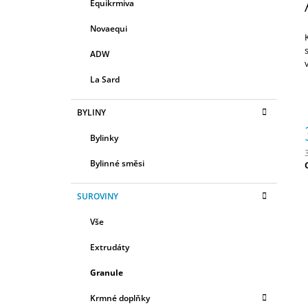
R
Equikrmiva
E
580 Kč
A
G
Novaequi
N
O
R
N
ADW
I
Í
E
La Sard
P
A
BYLINY
N
Bylinky
E
L
Bylinné směsi
c
SUROVINY
Vše
Extrudáty
Granule
Krmné doplňky