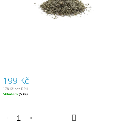
A
J
Í
T
?
HLEDAT
199 Kč
178 Kč bez DPH
D
Měrná
Skladem
(5 ks)
O
cena:
P
O
R
DO
U
KOŠÍKU
Č
U