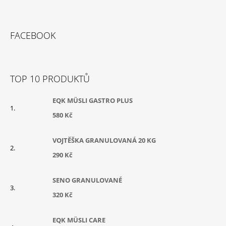
Z
Á
FACEBOOK
P
A
T
TOP 10 PRODUKTŮ
Í
EQK MÜSLI GASTRO PLUS
580 Kč
VOJTĚŠKA GRANULOVANÁ 20 KG
290 Kč
SENO GRANULOVANÉ
320 Kč
EQK MÜSLI CARE