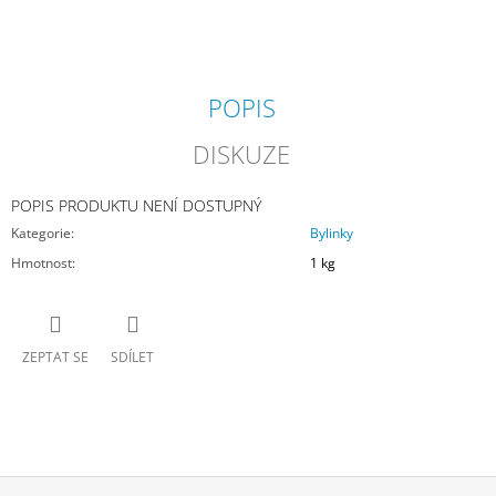
J
E
M
E
POPIS
EQK
DISKUZE
MÜSLI
GASTRO
PLUS
POPIS PRODUKTU NENÍ DOSTUPNÝ
580
Kategorie
:
Bylinky
Kč
Hmotnost
:
1 kg
ZEPTAT SE
SDÍLET