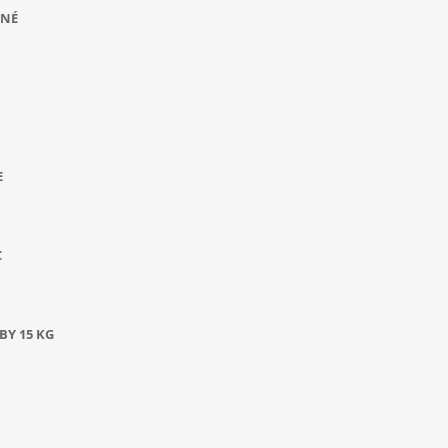
ANÉ
E
C
BY 15 KG