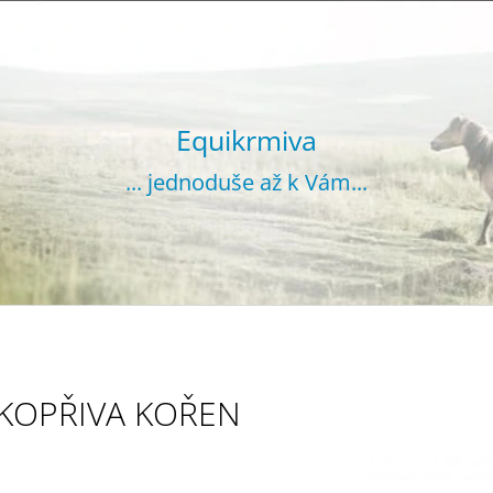
CO POTŘEBUJETE NAJÍT?
Equikrmiva
... jednoduše až k Vám...
HLEDAT
DOPORUČUJEME
KOPŘIVA KOŘEN
VOJTĚŠKA GRANULOVANÁ 20 KG
SENO GRANUL