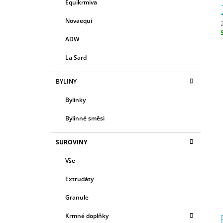
R
Equikrmiva
E
580 Kč
A
G
Novaequi
N
O
R
N
ADW
c
I
Í
E
La Sard
P
A
BYLINY
N
Bylinky
E
L
Bylinné směsi
SUROVINY
Vše
Extrudáty
Granule
Krmné doplňky