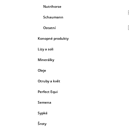
Nutrihorse
Schaumann
Ostatní
Konopné produkty
Lizy a soli
Minerálky
Oleje
Otruby a květ
Perfect Equi
Semena
Sypké
Šroty