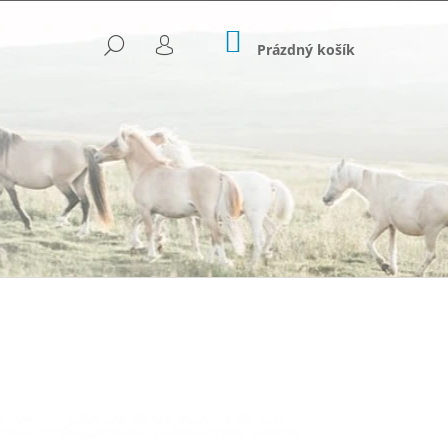
NÁKUPNÍ
HLEDAT
KOŠÍK
Prázdný košík
PŘIHLÁŠENÍ
Následující
OVANÉ