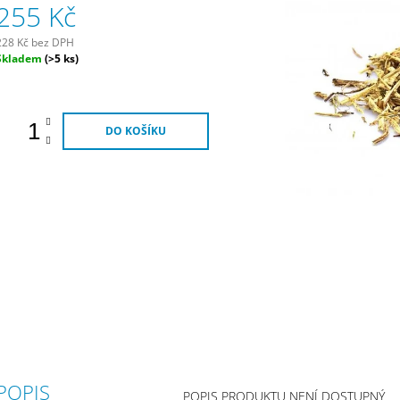
255 Kč
290 Kč
320 Kč
228 Kč bez DPH
Měrná
Skladem
(>5 ks)
ena:
DO KOŠÍKU
POPIS
POPIS PRODUKTU NENÍ DOSTUPNÝ