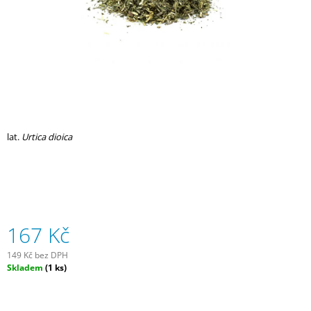
A
J
Í
T
?
lat.
Urtica
dioica
HLEDAT
D
167 Kč
O
P
O
149 Kč bez DPH
Měrná
Skladem
(1 ks)
R
cena:
U
Č
U