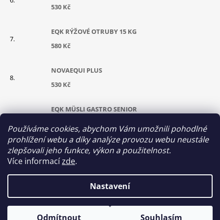
530 Kč
EQK RÝŽOVÉ OTRUBY 15 KG
580 Kč
NOVAEQUI PLUS
530 Kč
EQK MÜSLI GASTRO SENIOR
630 Kč
Používáme cookies, abychom Vám umožnili pohodlné
prohlížení webu a díky analýze provozu webu neustále
CUKROVARSKÉ ŘEPNÉ ŘÍZKY GRANULOVANÉ
zlepšovali jeho funkce, výkon a použitelnost.
Více informací
zde
.
290 Kč
Nastavení
© 2026 Equikrmiva. Všechna práva vyhrazena.
Vytvořil Shoptet
Odmítnout
Souhlasím
Upravit nastavení cookies