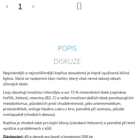
DO
J
KOŠÍKU
E
M
E
NOVAEQUI
CLASSIC
POPIS
530
Kč
DISKUZE
Nejznámější a nejrozšířenější kopřiva dvoudomá je hojně využívaná léčivá
bylina. Sbírá se nadzemní část i kořen, který však nemá takový obsah
účinných látek.
Listy obsahují množství chlorofylu a asi 15 % minerálních látek (zejména
hořčík, železo), vitaminy (B2, C) a velké množství dalších látek povzbuzujících
metabolismus, působících proti chudokrevnosti, jako antirevmatikum,
protizánětlivě, snižuje hladinu cukru v krvi, pomáhá při astmatu, působí
močopudně (vhodná k detoxu).
Kopřiva je vhodná také pro kojící klisny (zásobení železem) a pomáhá při letní
vyrážce a problémech s kůží.
Dávkování:
40
g denně pro koně o hmotnosti 500 kg