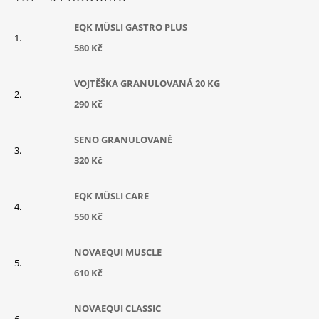
Í
EQK MÜSLI GASTRO PLUS
580 Kč
VOJTĚŠKA GRANULOVANÁ 20 KG
290 Kč
SENO GRANULOVANÉ
320 Kč
EQK MÜSLI CARE
550 Kč
NOVAEQUI MUSCLE
610 Kč
NOVAEQUI CLASSIC