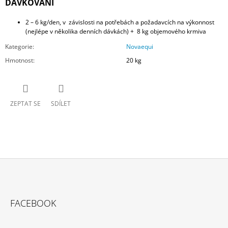
DÁVKOVÁNÍ
2 – 6 kg/den, v závislosti na potřebách a požadavcích na výkonnost
(nejlépe v několika denních dávkách) + 8 kg objemového krmiva
Kategorie
:
Novaequi
Hmotnost
:
20 kg
ZEPTAT SE
SDÍLET
Z
Á
FACEBOOK
P
A