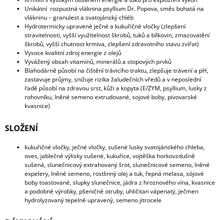
Unikátní rozpustná vláknina psyllium Dr. Popova, směs bohatá na
vlákninu – granulest a svatojánský chléb
Hydrotermicky upravené ječné a kukuřičné vločky (zlepšení
stravitelnosti, vyšší využitelnost škrobů, tuků a bílkovin, zmazovatění
škrobů, vyšší chutnost krmiva, zlepšení zdravotního stavu zvířat)
Vysoce kvalitní zdroj energie z olejů
Vyvážený obsah vitamínů, minerálů a stopových prvků
Blahodárně působí na čištění trávicího traktu, zlepšuje trávení a pH,
zastavuje průjmy, snižuje rizika žaludečních vředů a v neposlední
řadě působí na zdravou srst, kůži a kopyta (E/ZYM, psyllium, lusky z
rohovníku, lněné semeno extrudované, sojové boby, pivovarské
kvasnice)
SLOŽENÍ
kukuřičné vločky, ječné vločky, sušené lusky svatojánského chleba,
oves, jablečné výlisky sušené, kukuřice, vojtěška horkovzdušně
sušená, slunečnicový extrahovaný šrot, slunečnicové semeno, lněné
expelery, lněné semeno, rostlinný olej a tuk, řepná melasa, sójové
boby toastované, slupky slunečnice, jádra z hroznového vína, kvasnice
a podobné výrobky, pšeničné otruby, uhličitan vápenatý, ječmen
hydrolyzovaný tepelně upravený, semeno jitrocele