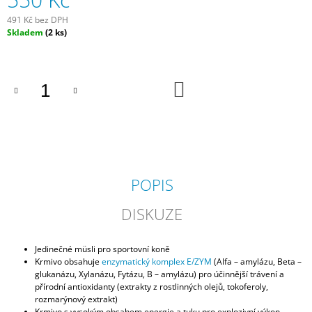
J
491 Kč bez DPH
E
Měrná
Skladem
(2 ks)
M
cena:
E
NOVAEQUI
DO
KOŠÍKU
CLASSIC
530
Kč
POPIS
DISKUZE
Jedinečné müsli pro sportovní koně
Krmivo obsahuje
enzymatický komplex E/ZYM
(Alfa – amylázu, Beta –
glukanázu, Xylanázu, Fytázu, B – amylázu) pro účinnější trávení a
přírodní antioxidanty (extrakty z rostlinných olejů, tokoferoly,
rozmarýnový extrakt)
Krmivo s vysokým obsahem energie a tuku pro explozivní výkon