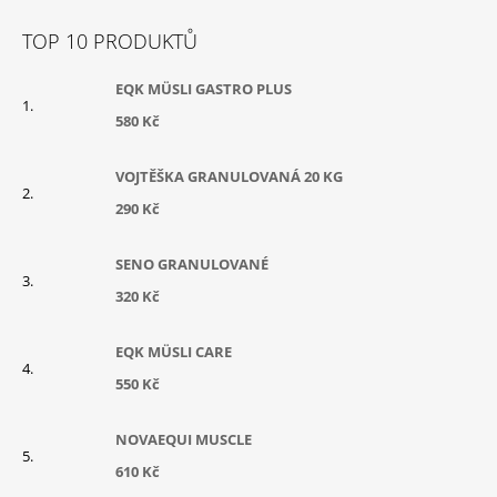
T
TOP 10 PRODUKTŮ
Í
EQK MÜSLI GASTRO PLUS
580 Kč
VOJTĚŠKA GRANULOVANÁ 20 KG
290 Kč
SENO GRANULOVANÉ
320 Kč
EQK MÜSLI CARE
550 Kč
NOVAEQUI MUSCLE
610 Kč