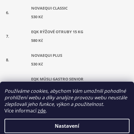
NOVAEQUI CLASSIC
530 Kč
EQK RÝŽOVÉ OTRUBY 15 KG
580 Kč
NOVAEQUI PLUS
530 Kč
EQK MÜSLI GASTRO SENIOR
630 Kč
Používáme cookies, abychom Vám umožnili pohodlné
prohlížení webu a díky analýze provozu webu neustále
KONOPNÝ OLEJ 5 L
zlepšovali jeho funkce, výkon a použitelnost.
Více informací
zde
.
700 Kč
Nastavení