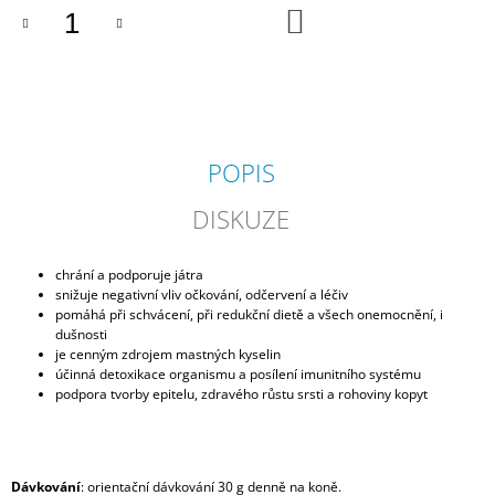
DO
J
KOŠÍKU
E
M
E
NOVAEQUI
MUSCLE
POPIS
610
Kč
DISKUZE
chrání a podporuje játra
snižuje negativní vliv očkování, odčervení a léčiv
pomáhá při schvácení, při redukční dietě a všech onemocnění, i
dušnosti
je cenným zdrojem mastných kyselin
účinná detoxikace organismu a posílení imunitního systému
podpora tvorby epitelu, zdravého růstu srsti a rohoviny kopyt
Dávkování
: orientační dávkování 30 g denně na koně.