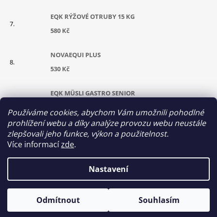
EQK RÝŽOVÉ OTRUBY 15 KG
580 Kč
NOVAEQUI PLUS
530 Kč
EQK MÜSLI GASTRO SENIOR
630 Kč
Používáme cookies, abychom Vám umožnili pohodlné
prohlížení webu a díky analýze provozu webu neustále
CUKROVARSKÉ ŘEPNÉ ŘÍZKY GRANULOVANÉ
zlepšovali jeho funkce, výkon a použitelnost.
Více informací
zde
.
290 Kč
Nastavení
© 2026 Equikrmiva. Všechna práva vyhrazena.
Vytvořil Shoptet
Odmítnout
Souhlasím
Upravit nastavení cookies