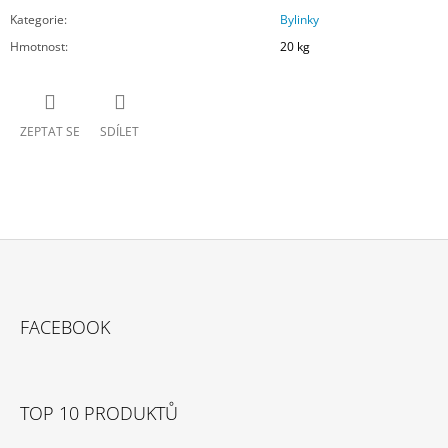
Kategorie
:
Bylinky
Hmotnost
:
20 kg
ZEPTAT SE
SDÍLET
Z
Á
FACEBOOK
P
A
T
TOP 10 PRODUKTŮ
Í